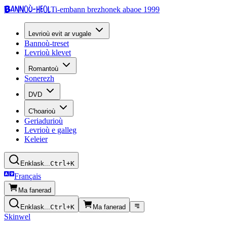
Bannoù-heol
Ti-embann brezhonek abaoe 1999
Levrioù evit ar vugale
Bannoù-treset
Levrioù klevet
Romantoù
Sonerezh
DVD
C'hoarioù
Geriadurioù
Levrioù e galleg
Keleier
Enklask...
Ctrl+K
Français
Ma fanerad
Enklask...
Ctrl+K
Ma fanerad
Skinwel