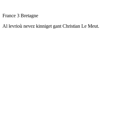
France 3 Bretagne
Al levrioù nevez kinniget gant Christian Le Meut.