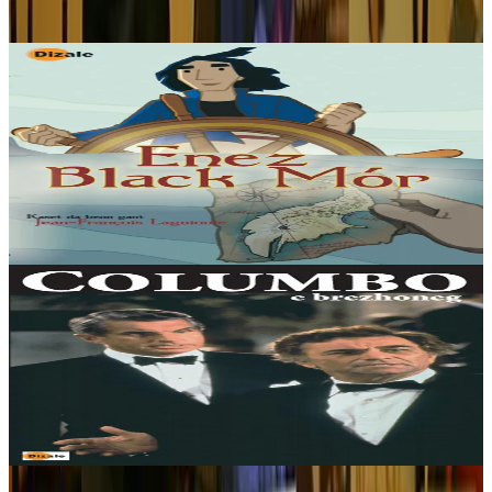
Produioù liammet gant ar post-mañ
6 vloaz hag ouzhpenn
Stok diviet
Dizale
Enez Black Mór
1803, war aodoù Kerne-Veur... Kid, ur minor a 15 vloaz a zeu a-
benn da achap kuit eus ti an emzivaded e-lec'h ma oa bac'het e-giz
ur galeour. Ne oar ket peseurt...
Stok diviet
Stok diviet
Dizale
Columbo
Ur grip dalc'hus eo Columbo (Peter Falk), lemm e spered, met
daouarn yod ha penn-avel anezhañ war ar memes tro. Daoust d'e
stumm tort ha d'e zilhad en pilhoù ez...
Stok diviet