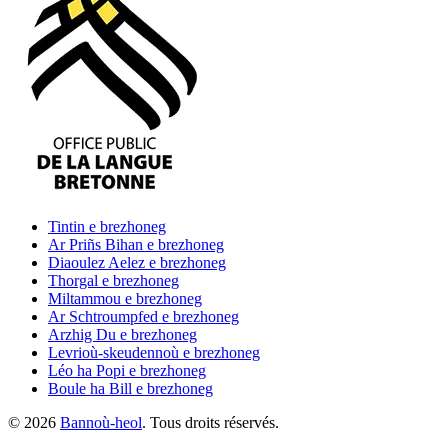
Tintin
e brezhoneg
Ar Priñs Bihan
e brezhoneg
Diaoulez Aelez
e brezhoneg
Thorgal
e brezhoneg
Miltammou
e brezhoneg
Ar Schtroumpfed
e brezhoneg
Arzhig Du
e brezhoneg
Levrioù-skeudennoù
e brezhoneg
Léo ha Popi
e brezhoneg
Boule ha Bill
e brezhoneg
©
2026
Bannoù-heol
. Tous droits réservés.