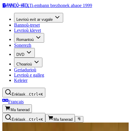
Bannoù-heol
Ti-embann brezhonek abaoe 1999
Levrioù evit ar vugale
Bannoù-treset
Levrioù klevet
Romantoù
Sonerezh
DVD
C'hoarioù
Geriadurioù
Levrioù e galleg
Keleier
Enklask...
Ctrl+K
Français
Ma fanerad
Enklask...
Ctrl+K
Ma fanerad
Kazetennoù