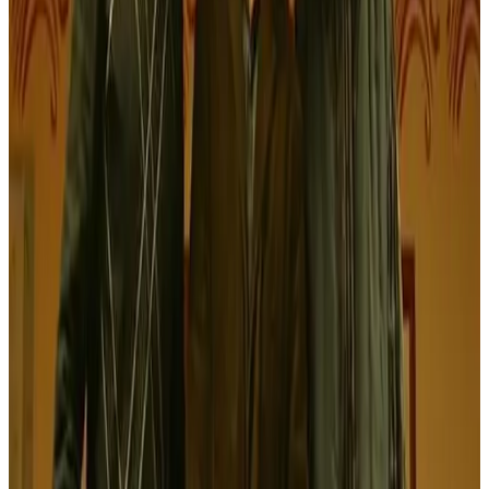
techniciens, comédiens, traducteurs... De quinze à vingt
personnes en équivalent temps plein sur un an
», note André
Lavanant, président. Le doublage est financé par la Région et le
diffuseur audiovisuel, comme TV Breizh.
Internet est un espace prometteur. Dizale travaille ainsi aux côtés du
site brezhoweb.com. Le tournage d'une sitcom en breton va
commencer. Diffusée sur le Net, cette série de 42 épisodes de deux
minutes mettra en scène sept étudiants et un professeur de breton. «
Décapant
», promet le journaliste Lionel Buannic (brezhoweb). Qui
planche aussi sur de la téléréalité en breton. Dizale produit ou
coproduit ces deux projets.
Également sur les rails, le doublage du Cheval d'orgueil, de Claude
Chabrol. «
Nous avons négocié avec Canal +, détentrice des
droits
. » Le film sera disponible sur le site brezhoweb, gratuitement
pendant quinze jours, à partir du 31 mars. On pourra aussi le voir au
cinéma, et peut-être en DVD. Les doubleurs bretonnants doivent
être formés en pays bigouden, pour y saisir «
l'accent
». L'espoir de
Dizale : une première projection à Pouldreuzic, en présence de
Chabrol.