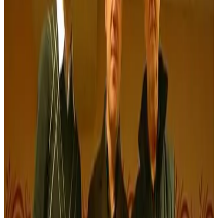
Ouest-France
Spécialisée dans le doublage en breton, l'association Dizale sort
deux nouveaux DVD. Et travaille sur Le cheval d'orgueil, de
Chabrol.
Les téléspectateurs de TV Breizh le savaient déjà. Les amateurs de
DVD pourront désormais le vérifier : l'inspecteur Columbo parle
breton. L'association Dizale vient en effet de sortir trois épisodes (29
€ le tout). Toujours en DVD, et également sous-titrée en breton et en
français, l'association propose une animation, Enez Black Mór (19
€).
«
Nous essayons de lancer une collection de DVD en breton
,
indique Samuel Julien, directeur général de Dizale.
Nous avons
créé ce marché, nous le développons
. » Les DVD sont créés
intégralement en Bretagne, de leur conception à leur pressage, en
passant par l'enregistrement, à Lorient.
Sur Internet
En 2008, Dizale fête ses dix ans. Spécialiste du doublage en breton,
l'association «
fait vivre une chaîne de métiers audiovisuels :