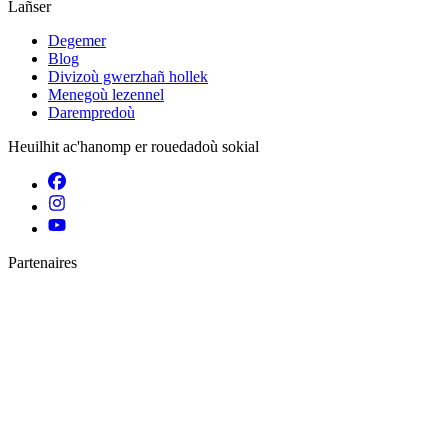
Lañser
Degemer
Blog
Divizoù gwerzhañ hollek
Menegoù lezennel
Darempredoù
Heuilhit ac'hanomp er rouedadoù sokial
Partenaires