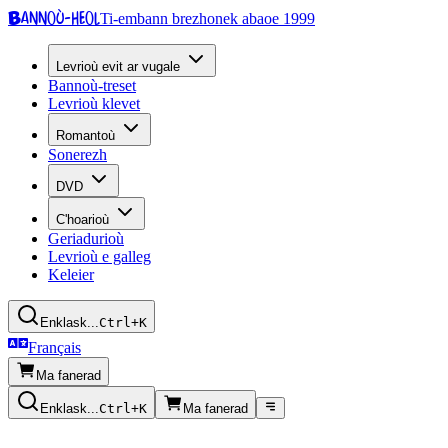
Bannoù-heol
Ti-embann brezhonek abaoe 1999
Levrioù evit ar vugale
Bannoù-treset
Levrioù klevet
Romantoù
Sonerezh
DVD
C'hoarioù
Geriadurioù
Levrioù e galleg
Keleier
Enklask...
Ctrl+K
Français
Ma fanerad
Enklask...
Ctrl+K
Ma fanerad
Kazetennoù