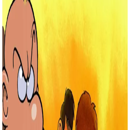
Le Monde des ados
Traduire un album de Titeuf en breton, c'est le défi qu'ont relevé
deux classes d'un collège du Finistère, avec l'aide de leur prof. Après
Tchô monde cruel (Kenô bed kriz) en 2005, les collégiens ont remis
ça cette année avec Le Miracle de la Vie. "Brav" (prononcer brao) à
eux !
Burzhud ar vuhez, Ed. Bannoù-heol, 9,40 €.