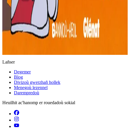
Keleier
Lañser
Degemer
Blog
Divizoù gwerzhañ hollek
Menegoù lezennel
Darempredoù
Heuilhit ac'hanomp er rouedadoù sokial