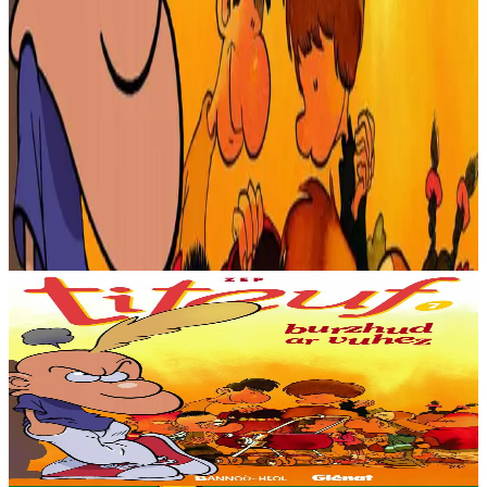
Produioù liammet gant ar post-mañ
Bannoù-heol
Burzhud ar vuhez
A-hervez eo tonket pep tra en a-raok... Ha dont a raio melegan,
rouzard, tev an den, un divskouarn delioù kaol outañ, ha notennoù
kaoc’h a bako e matematik, hag-eñ sperloenigan ken......
Er stok
9,53 €
Gwelet
Prenañ