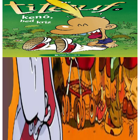
Stok diviet
Bannoù-heol
Kenô, bed kriz
Muioc'h-mui a dud a zo war an tamm douar-mañ... Setu 'rankimp en
em stardañ, ouzh Goulwena dreist-holl... Gant Yannig ha Denez hon
eus kavet un diskoulm zoken :...
Stok diviet