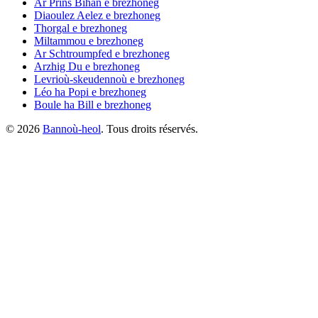
Ar Priñs Bihan
e brezhoneg
Diaoulez Aelez
e brezhoneg
Thorgal
e brezhoneg
Miltammou
e brezhoneg
Ar Schtroumpfed
e brezhoneg
Arzhig Du
e brezhoneg
Levrioù-skeudennoù
e brezhoneg
Léo ha Popi
e brezhoneg
Boule ha Bill
e brezhoneg
©
2026
Bannoù-heol
. Tous droits réservés.