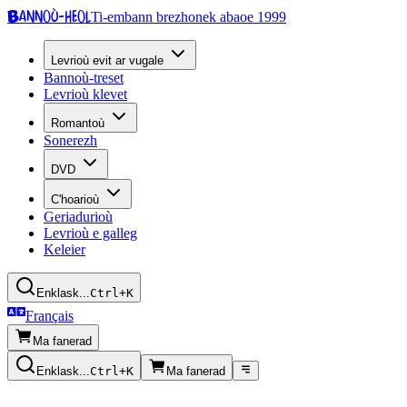
Bannoù-heol
Ti-embann brezhonek abaoe 1999
Levrioù evit ar vugale
Bannoù-treset
Levrioù klevet
Romantoù
Sonerezh
DVD
C'hoarioù
Geriadurioù
Levrioù e galleg
Keleier
Enklask...
Ctrl+K
Français
Ma fanerad
Enklask...
Ctrl+K
Ma fanerad
Kazetennoù