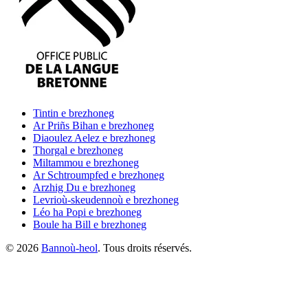
Tintin
e brezhoneg
Ar Priñs Bihan
e brezhoneg
Diaoulez Aelez
e brezhoneg
Thorgal
e brezhoneg
Miltammou
e brezhoneg
Ar Schtroumpfed
e brezhoneg
Arzhig Du
e brezhoneg
Levrioù-skeudennoù
e brezhoneg
Léo ha Popi
e brezhoneg
Boule ha Bill
e brezhoneg
©
2026
Bannoù-heol
. Tous droits réservés.