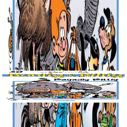
Produioù liammet gant ar post-mañ
Stok diviet
Bannoù-heol
Bagadig Billig
Stok diviet