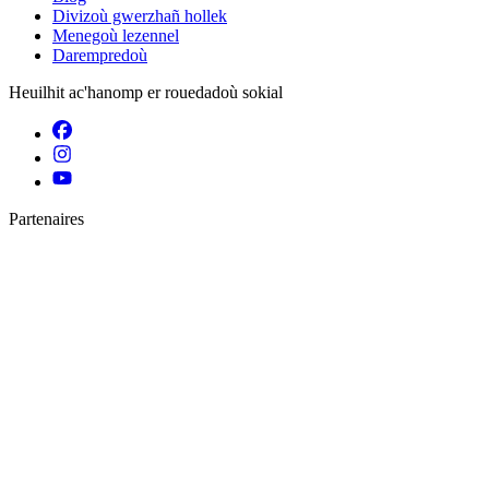
Divizoù gwerzhañ hollek
Menegoù lezennel
Darempredoù
Heuilhit ac'hanomp er rouedadoù sokial
Partenaires