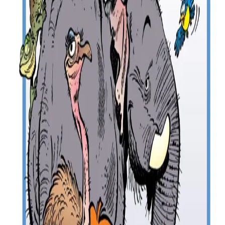
Le Peuple Breton
Boulig & Billig, Bagadig Billig, niverenn 30, lakaet e brezhoneg
gant Maurice Hamon hag embannet gant Bannoù-heol. N'eus ket
ezhomm da zisplegañ piv eo Boulig & Billig. Un drugar eo kaout
seurt bannoù-treset klasl en hor yezh. Evit ar re yaouank hag ar re a
oar chom yaouank...
Herve Lannuzel