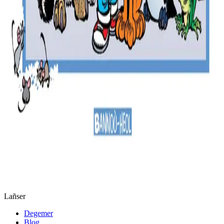
Keleier
Lañser
Degemer
Blog