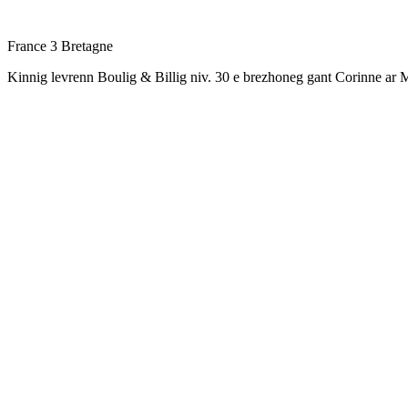
France 3 Bretagne
Kinnig levrenn Boulig & Billig niv. 30 e brezhoneg gant Corinne a