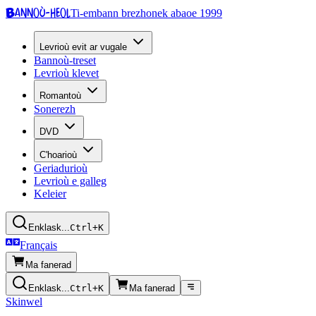
Bannoù-heol
Ti-embann brezhonek abaoe 1999
Levrioù evit ar vugale
Bannoù-treset
Levrioù klevet
Romantoù
Sonerezh
DVD
C'hoarioù
Geriadurioù
Levrioù e galleg
Keleier
Enklask...
Ctrl+K
Français
Ma fanerad
Enklask...
Ctrl+K
Ma fanerad
Skinwel