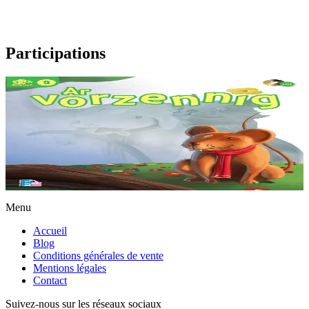
Participations
8 ans et plus
Le petit mulot
Conte traditionnel. Le petit mulot s’ennuie, il veut changer de vie et
être chat. Mais sa condition de chat le déçoit, il veut changer de vie
et être chien....
En stock
12,00 €
Menu
Accueil
Blog
Conditions générales de vente
Mentions légales
Contact
Suivez-nous sur les réseaux sociaux