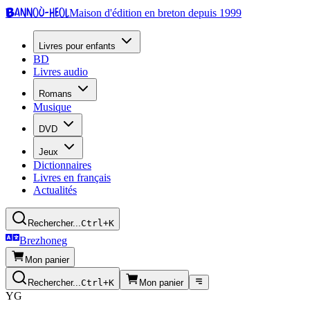
Bannoù-heol
Maison d'édition en breton depuis 1999
Livres pour enfants
BD
Livres audio
Romans
Musique
DVD
Jeux
Dictionnaires
Livres en français
Actualités
Rechercher...
Ctrl+K
Brezhoneg
Mon panier
Rechercher...
Ctrl+K
Mon panier
YG