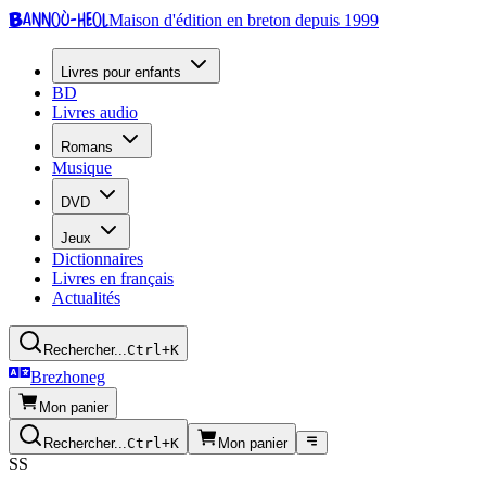
Bannoù-heol
Maison d'édition en breton depuis 1999
Livres pour enfants
BD
Livres audio
Romans
Musique
DVD
Jeux
Dictionnaires
Livres en français
Actualités
Rechercher...
Ctrl+K
Brezhoneg
Mon panier
Rechercher...
Ctrl+K
Mon panier
SS