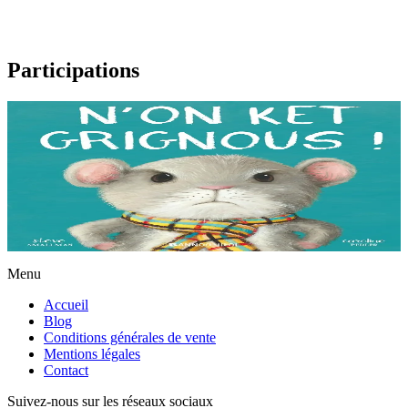
Participations
3 ans et plus
I'm not grumpy!
À la lisière de la forêt vit une petite souris. C'est la souris la plus
grognonne et la plus hargneuse des environs, jusqu'à sa rencontre
avec un petit blaireau...
En stock
13,00 €
Menu
Accueil
Blog
Conditions générales de vente
Mentions légales
Contact
Suivez-nous sur les réseaux sociaux