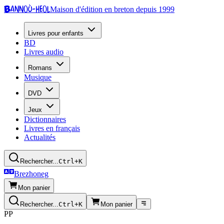
Bannoù-heol
Maison d'édition en breton depuis 1999
Livres pour enfants
BD
Livres audio
Romans
Musique
DVD
Jeux
Dictionnaires
Livres en français
Actualités
Rechercher...
Ctrl+K
Brezhoneg
Mon panier
Rechercher...
Ctrl+K
Mon panier
PP