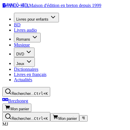
Bannoù-heol
Maison d'édition en breton depuis 1999
Livres pour enfants
BD
Livres audio
Romans
Musique
DVD
Jeux
Dictionnaires
Livres en français
Actualités
Rechercher...
Ctrl+K
Brezhoneg
Mon panier
Rechercher...
Ctrl+K
Mon panier
MJ