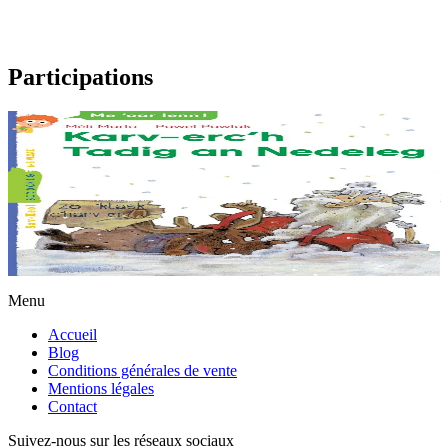
Participations
6 ans et plus
Le renne du Père Noël
Karilhon est un petit renne comme les autres. Mais il a un rêve secret
: tirer le traîneau du père Noël. Seulement pour cela, il doit
apprendre à voler......
En stock
6,00 €
Menu
Accueil
Blog
Conditions générales de vente
Mentions légales
Contact
Suivez-nous sur les réseaux sociaux