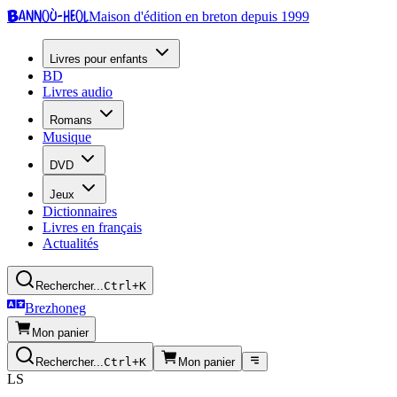
Bannoù-heol
Maison d'édition en breton depuis 1999
Livres pour enfants
BD
Livres audio
Romans
Musique
DVD
Jeux
Dictionnaires
Livres en français
Actualités
Rechercher...
Ctrl+K
Brezhoneg
Mon panier
Rechercher...
Ctrl+K
Mon panier
LS