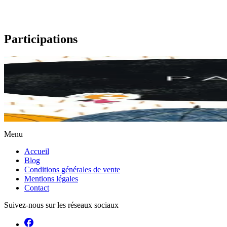
Participations
4 ans et plus
Euria Ari Duenean
Un livre poétique qui forme la réalité quotidienne avec un autre regard e
En stock
10,00 €
Menu
Accueil
Blog
Conditions générales de vente
Mentions légales
Contact
Suivez-nous sur les réseaux sociaux