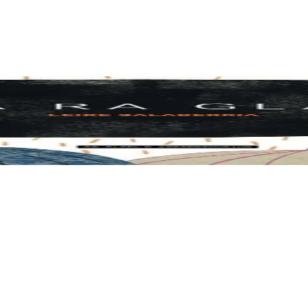
t qui donne la part belle à la pluie. Rien que du plaisir à voir les parapl