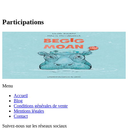
Participations
4 ans et plus
Bec Xic
Un tout petit oiseau vit sur le dos d'un gros hippopotame. De sa
petite voix fluette il essaie d'imiter la grosse voix et la langue de
l'hippopotame....
En stock
10,00 €
Menu
Accueil
Blog
Conditions générales de vente
Mentions légales
Contact
Suivez-nous sur les réseaux sociaux