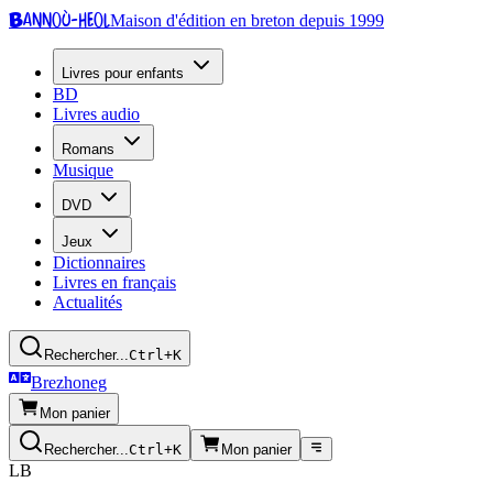
Bannoù-heol
Maison d'édition en breton depuis 1999
Livres pour enfants
BD
Livres audio
Romans
Musique
DVD
Jeux
Dictionnaires
Livres en français
Actualités
Rechercher...
Ctrl+K
Brezhoneg
Mon panier
Rechercher...
Ctrl+K
Mon panier
LB