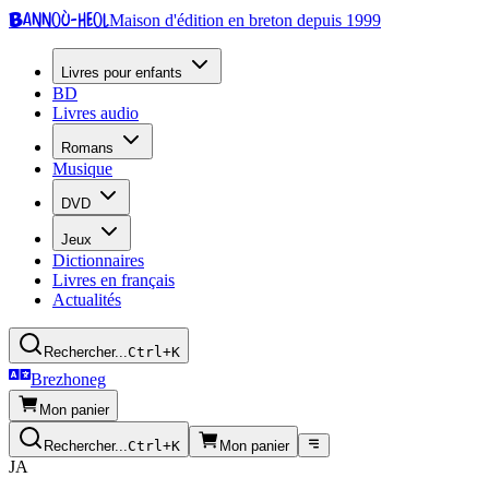
Bannoù-heol
Maison d'édition en breton depuis 1999
Livres pour enfants
BD
Livres audio
Romans
Musique
DVD
Jeux
Dictionnaires
Livres en français
Actualités
Rechercher...
Ctrl+K
Brezhoneg
Mon panier
Rechercher...
Ctrl+K
Mon panier
JA