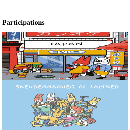
Participations
6 ans et plus
Japan
Qu’est-ce que c’est le mont Fuji ? Comment on mange au Japon ?
Qu’est-ce qu’on y célèbre ? Comment c’est à l’intérieur des maisons
? Un album documentaire qui...
En stock
18,00 €
2 ans et plus
Épuisé
Skeudennaoueg al lapined
Vous connaissiez peut-être déjà ses lapins, héros de sa page
Instagram @lapined_bzg. Cet imagier est pour les enfants, les
apprenants, les parents d’élèves...