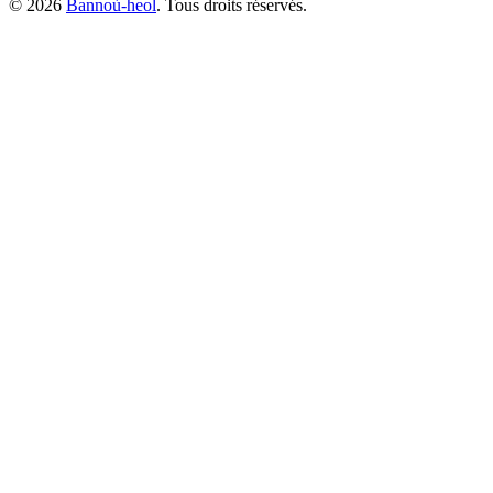
©
2026
Bannoù-heol
. Tous droits réservés.