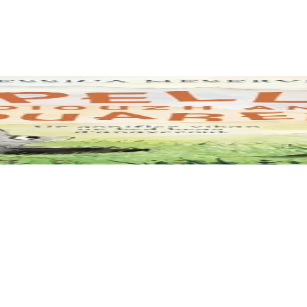
uplé de créatures à l’aspect étrange. Mais ce qui est grand, griffu et ve