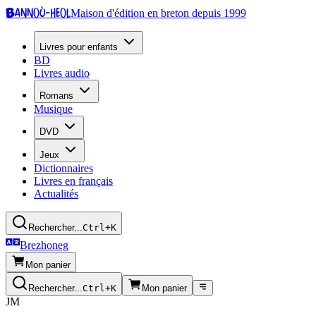
Bannoù-heol
Maison d'édition en breton depuis 1999
Livres pour enfants
BD
Livres audio
Romans
Musique
DVD
Jeux
Dictionnaires
Livres en français
Actualités
Rechercher...
Ctrl+K
Brezhoneg
Mon panier
Rechercher...
Ctrl+K
Mon panier
JM