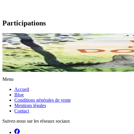
Participations
3 ans et plus
Beyond the burrow
L’immensité du monde peut paraître angoissante – surtout quand il est pe
En stock
14,00 €
Menu
Accueil
Blog
Conditions générales de vente
Mentions légales
Contact
Suivez-nous sur les réseaux sociaux