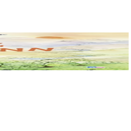
lu est-il forcément effrayant ?...