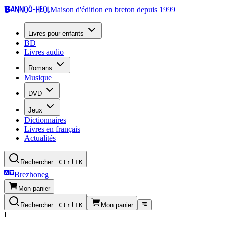
Bannoù-heol
Maison d'édition en breton depuis 1999
Livres pour enfants
BD
Livres audio
Romans
Musique
DVD
Jeux
Dictionnaires
Livres en français
Actualités
Rechercher...
Ctrl+K
Brezhoneg
Mon panier
Rechercher...
Ctrl+K
Mon panier
I