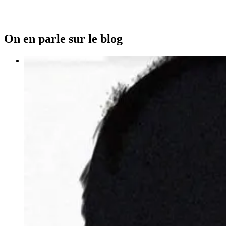
On en parle sur le blog
7 mai 2020
Idir, Yidir et Tidir pour lui rendre un ultime h
L’association Tamazgha appelle les familles amazighes à travers
donner aux nouveaux nés le prénom YIDIR / IDIR, pour les garço
ambassadeur de la culture amazighe, YIDIR, qui nous a quittés
Lire la suite