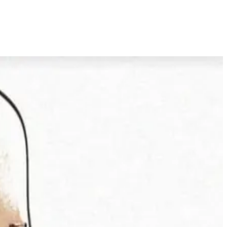
ces jours-ci ou dans les jours, les semaines ou les mois à venir, de
issance à l’égard de notre artiste, monument de la chanson kabyle et