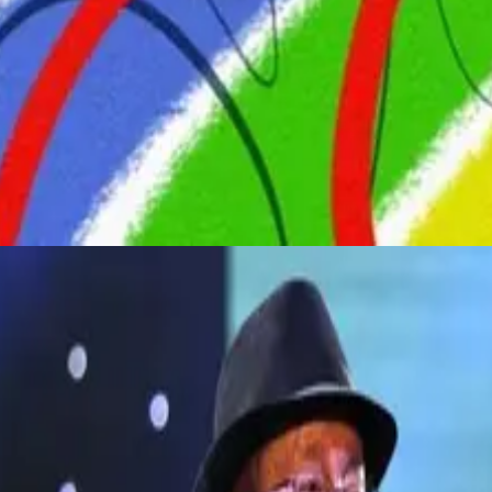
 chanteur kabyle décédé
 chanson Avava Inouva, est décédé hier soir à l’âge de 70 ans. Habitué d