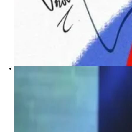
3 mai 2020
Les “frères” bretons d’Idir rendent hommage au
Le chanteur kabyle Idir, qui a connu un succès mondial grâce à la
région, comme Alan Stivell et Gilles Servat.
Lire la suite