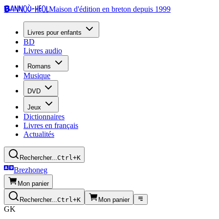
Bannoù-heol
Maison d'édition en breton depuis 1999
Livres pour enfants
BD
Livres audio
Romans
Musique
DVD
Jeux
Dictionnaires
Livres en français
Actualités
Rechercher...
Ctrl+K
Brezhoneg
Mon panier
Rechercher...
Ctrl+K
Mon panier
GK