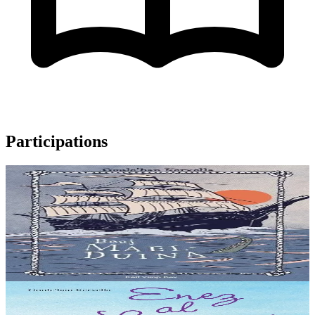
Participations
9 ans et plus
Beaj Mael-Duina
Dans les îles d’Aran en Irlande, au Moyen Âge, un jeune chasseur
est avalé par un dragon. Il vit toujours dans le ventre du monstre. Sa
soeur Mael-Duina va...
En stock
8,00 €
6 ans et plus
Enez al Legumaj