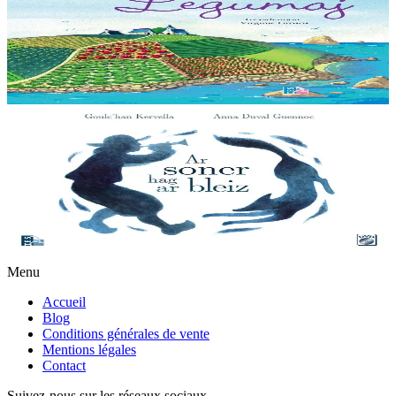
L'île aux Légumes est envahi par les lapins qui dévastent les
récoltes. Mais voici qu'une joueuse de flûte se présente et prétend
pouvoir les chasser de l'île......
En stock
5,00 €
11 ans et plus
Le sonneur et le loup
Conte musical écrit à partir du conte collecté par Yeun ar Gov.
Matilin an Dall, sonneur de bombarde, et Yann ar Chapel, joueur de
binioù, ont été invités à...
En stock
23,00 €
Menu
Accueil
Blog
Conditions générales de vente
Mentions légales
Contact
Suivez-nous sur les réseaux sociaux