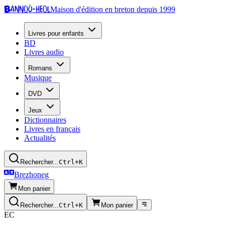
Bannoù-heol
Maison d'édition en breton depuis 1999
Livres pour enfants
BD
Livres audio
Romans
Musique
DVD
Jeux
Dictionnaires
Livres en français
Actualités
Rechercher...
Ctrl+K
Brezhoneg
Mon panier
Rechercher...
Ctrl+K
Mon panier
EC