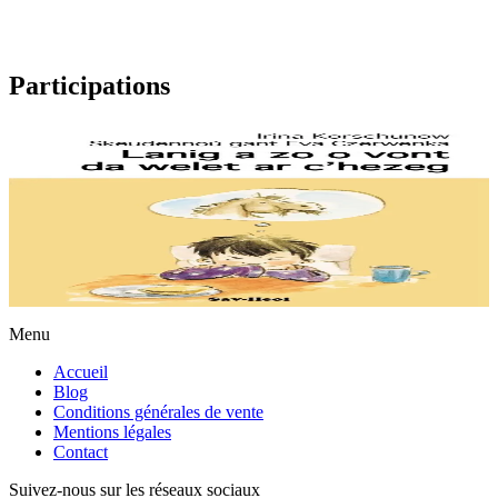
Participations
7 ans et plus
Lanig a zo o vont da welet ar c'hezeg
Lanig aime rendre visite aux chevaux à la campagne. Mais
aujourd’hui sa mère ne peut l’emmener, malgré sa promesse. Il ira
donc tout seul, sans rien lui dire....
En stock
7,00 €
Menu
Accueil
Blog
Conditions générales de vente
Mentions légales
Contact
Suivez-nous sur les réseaux sociaux