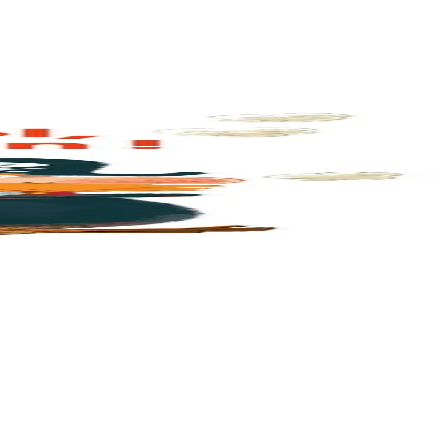
 n’y a...