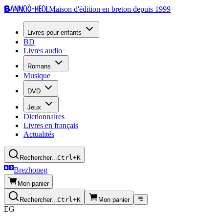
Bannoù-heol
Maison d'édition en breton depuis 1999
Livres pour enfants
BD
Livres audio
Romans
Musique
DVD
Jeux
Dictionnaires
Livres en français
Actualités
Rechercher...
Ctrl+K
Brezhoneg
Mon panier
Rechercher...
Ctrl+K
Mon panier
EG