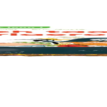
hance, ses habitants sont très accueillants ! Ils offrent même le repas. Il