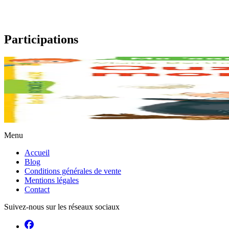
Participations
6 ans et plus
À table, les pirates !
Le bateau du terrible pirate Fri Ruz vient de s’échouer sur une île. Par c
En stock
6,00 €
Menu
Accueil
Blog
Conditions générales de vente
Mentions légales
Contact
Suivez-nous sur les réseaux sociaux