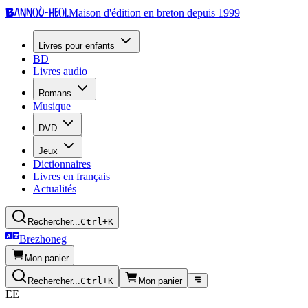
Bannoù-heol
Maison d'édition en breton depuis 1999
Livres pour enfants
BD
Livres audio
Romans
Musique
DVD
Jeux
Dictionnaires
Livres en français
Actualités
Rechercher...
Ctrl+K
Brezhoneg
Mon panier
Rechercher...
Ctrl+K
Mon panier
EE