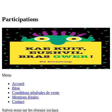
Participations
2 ans et plus
Go away, big green Monster!
Qui a un long nez bleu turquoise, deux grands yeux jaunes, et des
dents blanches et pointues ? C’est le Grand Monstre Vert qui se
cache à l’intérieur de ton livre....
En stock
12,50 €
Menu
Accueil
Blog
Conditions générales de vente
Mentions légales
Contact
Suivez-nous sur les réseaux sociaux