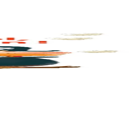
 n’y a...