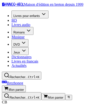
Bannoù-heol
Maison d'édition en breton depuis 1999
Livres pour enfants
BD
Livres audio
Romans
Musique
DVD
Jeux
Dictionnaires
Livres en français
Actualités
Rechercher...
Ctrl+K
Brezhoneg
Mon panier
Rechercher...
Ctrl+K
Mon panier
CB