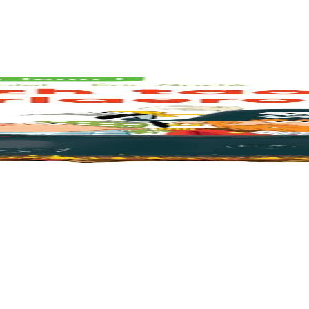
hance, ses habitants sont très accueillants ! Ils offrent même le repas. Il