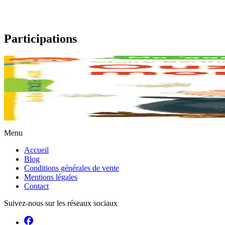
Participations
6 ans et plus
À table, les pirates !
Le bateau du terrible pirate Fri Ruz vient de s’échouer sur une île. Par c
En stock
6,00 €
Menu
Accueil
Blog
Conditions générales de vente
Mentions légales
Contact
Suivez-nous sur les réseaux sociaux