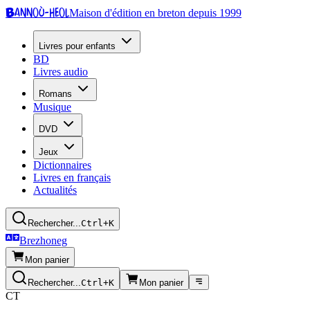
Bannoù-heol
Maison d'édition en breton depuis 1999
Livres pour enfants
BD
Livres audio
Romans
Musique
DVD
Jeux
Dictionnaires
Livres en français
Actualités
Rechercher...
Ctrl+K
Brezhoneg
Mon panier
Rechercher...
Ctrl+K
Mon panier
CT