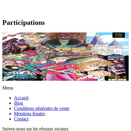
Participations
11 ans et plus
Anna Vreizh - Itrikoù er C'hastell
Encore une sortie scolaire ennuyeuse au château des ducs de
Bretagne pour Gaël, en visite à Nantes… Que nenni ! Le voici
entraîné dans les abîmes du temps par...
En stock
12,95 €
Menu
Accueil
Blog
Conditions générales de vente
Mentions légales
Contact
Suivez-nous sur les réseaux sociaux