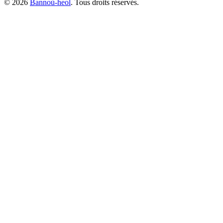
©
2026
Bannoù-heol
. Tous droits réservés.