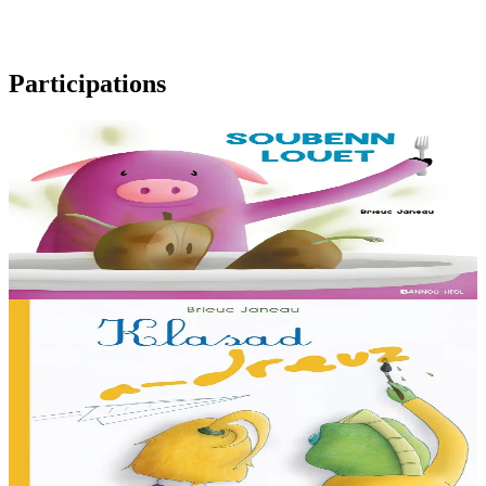
Participations
3 ans et plus
Soubenn louet
Rozig prépare avec attention une soupe pour ses amis. Un invité
surprise va-t-il gâcher la fête ? Cet album mêlant humour et suspense
permettra aussi...
En stock
8,00 €
3 ans et plus
Épuisé
Klasad a-dreuz
Ce livre s'amuse à dédramatiser les préjugés que les enfants peuvent
avoir entre eux avec humour, tendresse et poésie, à travers une série
de portraits...