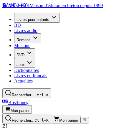
Bannoù-heol
Maison d'édition en breton depuis 1999
Livres pour enfants
BD
Livres audio
Romans
Musique
DVD
Jeux
Dictionnaires
Livres en français
Actualités
Rechercher...
Ctrl+K
Brezhoneg
Mon panier
Rechercher...
Ctrl+K
Mon panier
BJ