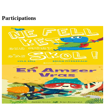
Participations
3 ans et plus
I don't want to go to school!
C'est le premier jour d'école des Souris et des Dinosaures. Ils n'ont
pas envie d'y aller. Mais quand les cours commencent, une très
grande surprise les attend…...
En stock
13,00 €
3 ans et plus
Amuigh Faoin Spéir
Samedi matin ! Quelle joie pour Lanig de se lover sur le sofa pour
regarder les dessins animés à la télé. Mais, Mammig n'est pas du tout
d'accord... C'est mal parti, mais......
En stock
13,00 €