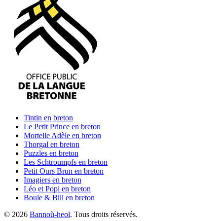
Tintin
en breton
Le Petit Prince
en breton
Mortelle Adèle
en breton
Thorgal
en breton
Puzzles
en breton
Les Schtroumpfs
en breton
Petit Ours Brun
en breton
Imagiers
en breton
Léo et Popi
en breton
Boule & Bill
en breton
©
2026
Bannoù-heol
. Tous droits réservés.