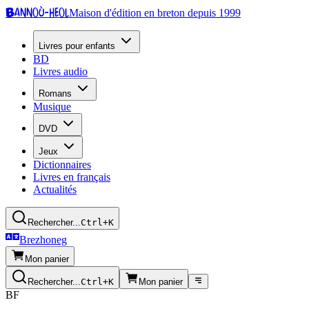
Bannoù-heol
Maison d'édition en breton depuis 1999
Livres pour enfants
BD
Livres audio
Romans
Musique
DVD
Jeux
Dictionnaires
Livres en français
Actualités
Rechercher...
Ctrl+K
Brezhoneg
Mon panier
Rechercher...
Ctrl+K
Mon panier
BF