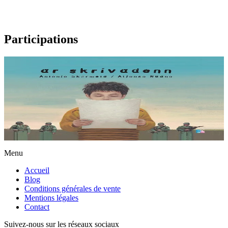
Participations
11 ans et plus
Ar skrivadenn
Pedro, 9 ans, est passionné de foot, dans un pays sous dictature.
Tous les soirs, sa famille écoute des nouvelles en cachette. Un matin,
un homme en uniforme se...
En stock
13,00 €
Menu
Accueil
Blog
Conditions générales de vente
Mentions légales
Contact
Suivez-nous sur les réseaux sociaux