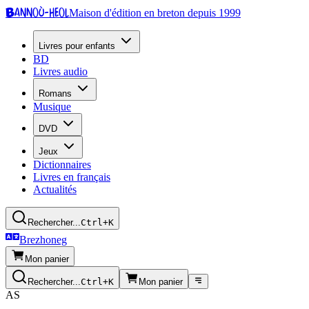
Bannoù-heol
Maison d'édition en breton depuis 1999
Livres pour enfants
BD
Livres audio
Romans
Musique
DVD
Jeux
Dictionnaires
Livres en français
Actualités
Rechercher...
Ctrl+K
Brezhoneg
Mon panier
Rechercher...
Ctrl+K
Mon panier
AS