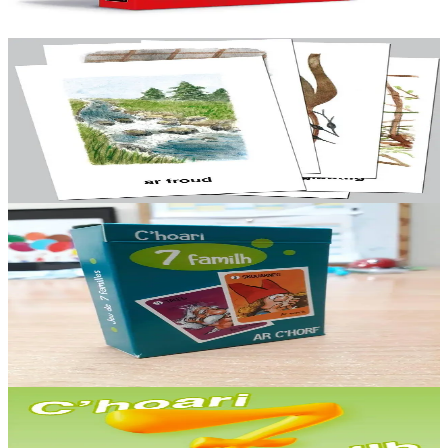
En stock
15,00 €
2 ans et plus
TES
A-rummadoù
Une série de 126 cartes illustrées à ranger par thème : les animaux,
les plantes, etc. D’après une idée de Isabelle Le Nabat.
En stock
18,00 €
6 ans et plus
Keit vimp bev
Jeu de 7 familles - Le corps
Jeu de "7" familles sur le corps, avec 9 familles ! Nom des familles :
Bleveg, Lagadeg, Skouarneg, Taleg, Danteg, Troadeg, Keineg,
Frieg et Ivineg.
En stock
5,00 €
6 ans et plus
TES