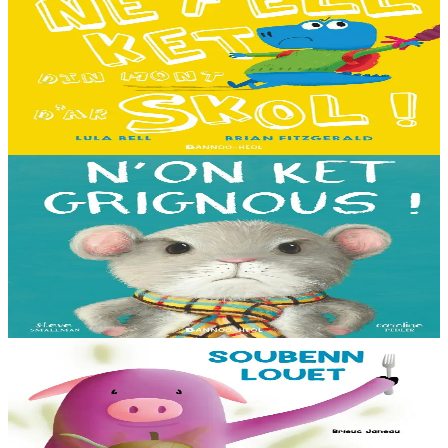
I don't want to go to school!
C'est le premier jour d'école des Souris et des Dinosaures. Ils n'ont
pas envie d'y aller. Mais quand les cours commencent, une très
grande surprise les attend…...
En stock
13,00 €
3 ans et plus
Bannoù-heol
I'm not grumpy!
À la lisière de la forêt vit une petite souris. C'est la souris la plus
grognonne et la plus hargneuse des environs, jusqu'à sa rencontre
avec un petit blaireau...
En stock
13,00 €
3 ans et plus
Bannoù-heol
Soubenn louet
Rozig prépare avec attention une soupe pour ses amis. Un invité