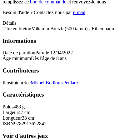
remplissez ce
bon de commande
et renvoyez-le nous !
Besoin d'aide ?
Contactez-nous par
e-mail
Détails
Titre en breton
Miltamm Breizh (500 tamm) - Eil embann
Informations
Date de parution
Paru le 12/04/2022
Âge minimum
Dès l'âge de 8 ans
Contributeurs
Illustrateur·ice
Mikael Bodlore-Penlaez
Caractéristiques
Poids
488 g
Largeur
47 cm
Longueur
33 cm
ISBN
9782913652842
Voir d'autres jeux