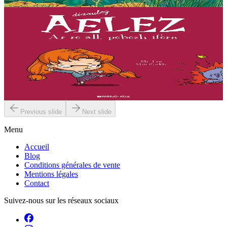
En stock
18,00 €
7 ans et plus
Bannoù-heol
L'enfer, c'est les autres
« Que ce soit pour faire enrager mes parents, torturer mon stupide
chat, lutter contre Jade et ses copines ou briser le coeur de
Geoffroy... j'ai toujours une idée intéressante !...
En stock
11,50 €
Previous slide
Next slide
Menu
Accueil
Blog
Conditions générales de vente
Mentions légales
Contact
Suivez-nous sur les réseaux sociaux