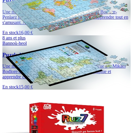
Puzzle Carte du Monde (1000 pièces)
Une magnifique carte du Monde conçue par Mikael Bodlore-
Penlaez pour se familiariser avec la géographie et apprendre tout en
s'amusant. Avec le concours de...
En stock
16,00 €
8 ans et plus
Bannoù-heol
Puzzle Nations celtiques (500 pièces)
Une magnifique carte des des nations celtiques conçue par Mikael
Bodlore-Penlaez pour se familiariser avec la géographie et
apprendre en s'amusant....
En stock
15,00 €
8 ans et plus
Nuts Publishing
Red 7
Cette nouvelle version de Red 7 est en breton ! Ruz7 reprend les
mêmes règles simples et efficaces de la version originale. Elle vous
permet d'apprendre ou...