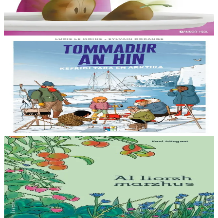
surprise va-t-il gâcher la fête ? Cet album mêlant humour et suspense
permettra aussi...
En stock
8,00 €
8 ans et plus
Bannoù-heol
Le réchauffement climatique : Mission Tara en
Arctique
Billy connaît bien la mer et le réchauffement climatique : sa maman
étudie la fonte des glaces à bord d’un voilier scientifique, la goélette
Tara....
En stock
15,00 €
15 ans et plus
Bannoù-heol
Al liorzh marzhus
Comment créer son potager ? Comment entretenir son jardin et
favoriser la biodiversité ? Des conseils jardinage initialement parus
dans la revue Ya!...