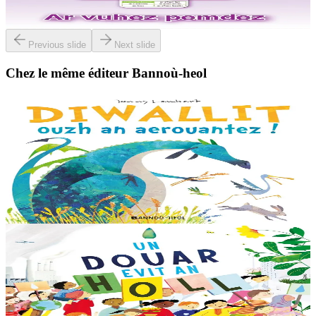
En stock
5,00 €
Previous slide
Next slide
Chez le même éditeur Bannoù-heol
3 ans et plus
Bannoù-heol
Look out, it's a Dragon!
Eflammez la dragonne est en quête d'une nouvelle maison. Mais
quand elle trouve la forêt parfaite, elle n'est pas la bienvenue...
"Ouste ! On ne veut pas de...
En stock
13,00 €
6 ans et plus
Bannoù-heol
Like the Ocean We Rise
Notre planète est immense et magnifique, mais elle a besoin de notre
aide – elle a besoin de moi, elle a besoin de vous. Cet album illustré,