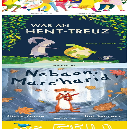
qui arrive à point...
En stock
13,00 €
3 ans et plus
Bannoù-heol
Let's all creep through crocodile creek
Qui sait quelles bêtes rôdent dans les marais quand la nuit tombe...
Pas les crocodiles en tout cas, Souris en est persuadée ! Ses amis ont
un doute : à quoi ça...
En stock
13,00 €
3 ans et plus
Bannoù-heol
A little bit worried
Pris dans une violente tempête, Marc'harid construit une forteresse
pour s'y réfugier. Mais elle y rencontre Lagadeg, qui adore jouer
dans le vent et patauger sous la pluie....
En stock
13,00 €
3 ans et plus
Bannoù-heol