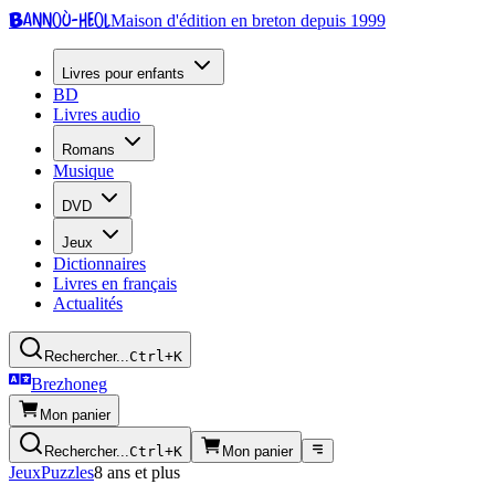
Bannoù-heol
Maison d'édition en breton depuis 1999
Livres pour enfants
BD
Livres audio
Romans
Musique
DVD
Jeux
Dictionnaires
Livres en français
Actualités
Rechercher...
Ctrl+K
Brezhoneg
Mon panier
Rechercher...
Ctrl+K
Mon panier
Jeux
Puzzles
8 ans et plus