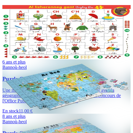
3 ans et plus
Bannoù-heol
Puzzle "Abécédaire de Petit Ours Brun" (30 pièces)
Le premier abécédaire en breton de Petit Ours Brun sous forme de
puzzle pour se familiariser avec la lecture et apprendre tout en
s'amusant. Avec le concours...
En stock
8,00 €
6 ans et plus
Bannoù-heol
Puzzle Carte du Monde (280 pièces)
Une magnifique carte du Monde pour se familiariser avec la
géographie et apprendre tout en s'amusant. Avec le concours de
l'Office Public de la Langue Bretonne....
En stock
11,00 €
8 ans et plus
Bannoù-heol