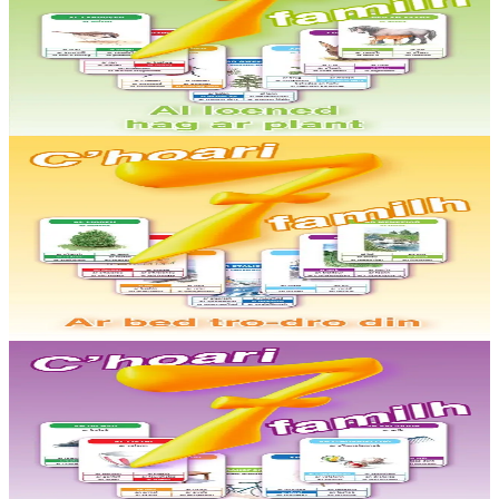
Jeu de 7 familles - Les animaux et les plantes
Un jeu de 7 familles basé sur les animaux et les plantes : les oiseaux,
les insectes, les arbres, les fleurs, les animaux de la maison, les
animaux de la ferme,...
En stock
5,00 €
6 ans et plus
TES
Jeu de 7 familles - Le monde qui m'entoure
Un jeu de 7 familles basé sur le monde environnant : le jardin,
l’école, la côte, les magasins, la ville, la ferme, la montagne (42
cartes).
En stock
5,00 €
6 ans et plus
TES
Jeu de 7 familles - La vie quotidienne
Un jeu de 7 familles basé sur la vie quotidienne : les meubles, les
transports, les jouets, les outils, les vêtements, la vaisselle, la salle de
bain (42 cartes)....