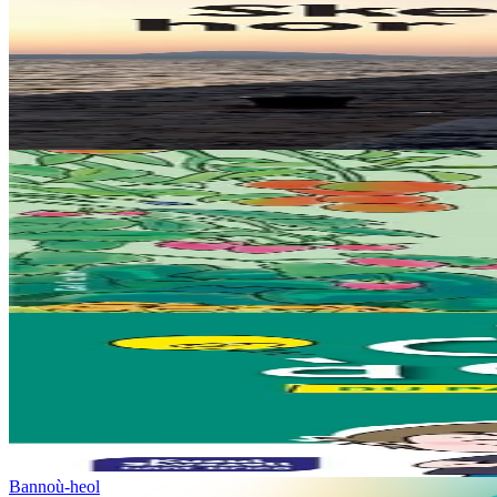
Levr an Arzhez
Skeudennoù hor melezour
Samuel Julien propose dans ce livre une sélection d'articles parus dan
En stock
29,00 €
15 ans et plus
Bannoù-heol
Al liorzh marzhus
Comment créer son potager ? Comment entretenir son jardin et favoriser
En stock
18,00 €
18 ans et plus
Kuzul Skoazell Skol Diwan Sant-Brieg
La caisse à outils du parent non bretonnant
Ça y est, c’est décidé : votre enfant va apprendre le breton à l’école. 
En stock
13,00 €
Bannoù-heol