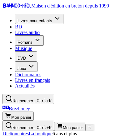
Bannoù-heol
Maison d'édition en breton depuis 1999
Livres pour enfants
BD
Livres audio
Romans
Musique
DVD
Jeux
Dictionnaires
Livres en français
Actualités
Rechercher...
Ctrl+K
Brezhoneg
Mon panier
Rechercher...
Ctrl+K
Mon panier
Dictionnaires
La boutique
6 ans et plus