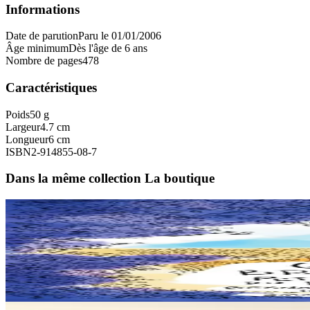
Informations
Date de parution
Paru le 01/01/2006
Âge minimum
Dès l'âge de 6 ans
Nombre de pages
478
Caractéristiques
Poids
50 g
Largeur
4.7 cm
Longueur
6 cm
ISBN
2-914855-08-7
Dans la même collection La boutique
6 ans et plus
Goater
Petit dictionnaire du breton de Groix
Ce "petit dictionnaire du breton de Groix" s'adresse à tous les amoureu
En stock
20,00 €
12 ans et plus