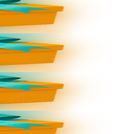
per le code...
per le code...
per le code...