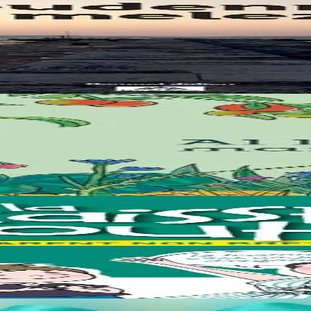
s la revue "Bremañ" à laquelle il collabore depuis 2013.
 la biodiversité ? Des conseils jardinage initialement parus dans la rev
Gourc’hemennoù ! Félicitations, c’est un beau cadeau que vous lui faites !