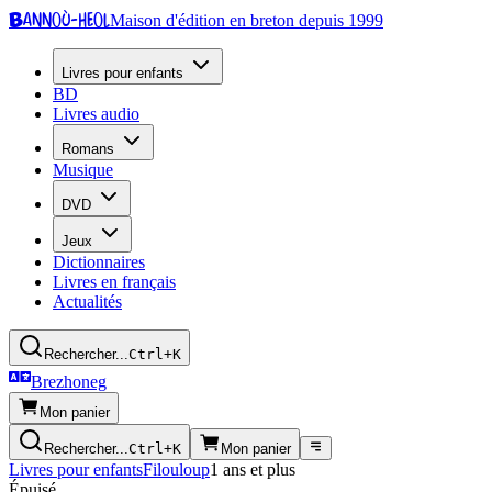
Bannoù-heol
Maison d'édition en breton depuis 1999
Livres pour enfants
BD
Livres audio
Romans
Musique
DVD
Jeux
Dictionnaires
Livres en français
Actualités
Rechercher...
Ctrl+K
Brezhoneg
Mon panier
Rechercher...
Ctrl+K
Mon panier
Livres pour enfants
Filouloup
1 ans et plus
Épuisé