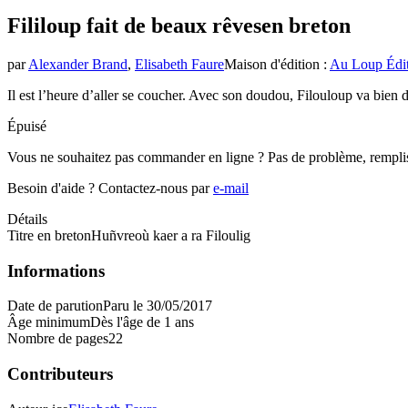
Fililoup fait de beaux rêves
en breton
par
Alexander Brand
,
Elisabeth Faure
Maison d'édition
:
Au Loup Édit
Il est l’heure d’aller se coucher. Avec son doudou, Filouloup va bien 
Épuisé
Vous ne souhaitez pas commander en ligne ? Pas de problème, rempli
Besoin d'aide ?
Contactez-nous par
e-mail
Détails
Titre en breton
Huñvreoù kaer a ra Filoulig
Informations
Date de parution
Paru le 30/05/2017
Âge minimum
Dès l'âge de 1 ans
Nombre de pages
22
Contributeurs