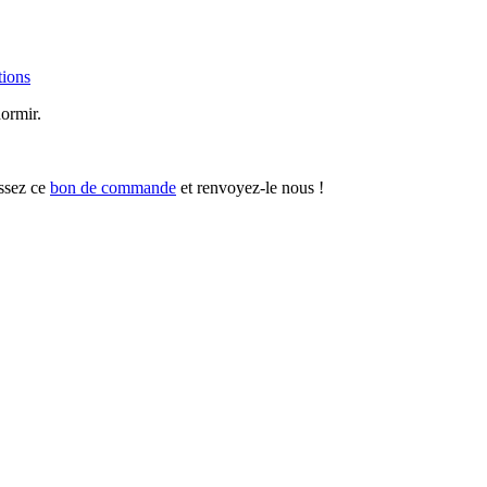
ions
dormir.
ssez ce
bon de commande
et renvoyez-le nous !