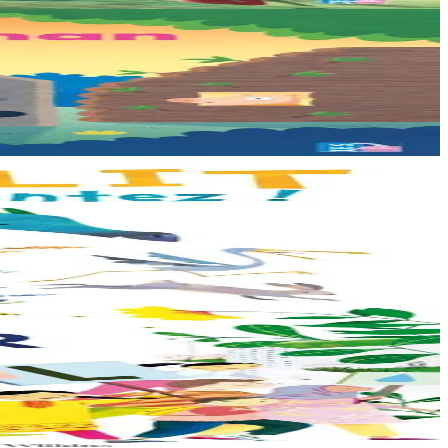
on propose...
e veut pas de...
arrive à point...