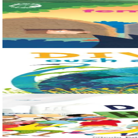
3 ans et plus
TES
Les trois petits cochons
Il était une fois trois joyeux petits cochons qui vivaient avec leurs pa
En stock
12,00 €
3 ans et plus
Bannoù-heol
Look out, it's a Dragon!
Eflammez la dragonne est en quête d'une nouvelle maison. Mais quand el
En stock
13,00 €
6 ans et plus
Bannoù-heol
Like the Ocean We Rise
Notre planète est immense et magnifique, mais elle a besoin de notre aid
En stock
13,00 €