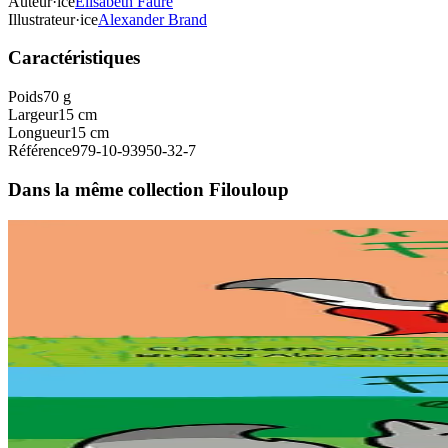
Auteur·ice
Elisabeth Faure
Illustrateur·ice
Alexander Brand
Caractéristiques
Poids
70 g
Largeur
15 cm
Longueur
15 cm
Référence
979-10-93950-32-7
Dans la même collection Filouloup
1 ans et plus
Au Loup Éditions
Fililoup chevalier
Filouloup s’amuse avec son amie Lilou. Il imagine ses aventures de ch
En stock
5,00 €
1 ans et plus
Épuisé
Au Loup Éditions