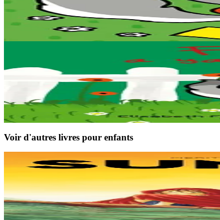
Fililoup dans son jardin
Filouloup aide ses parents dans le jardin.
Épuisé
1 ans et plus
Épuisé
Au Loup Éditions
Fililoup part à la campagne
Filouloup est en vacances chez ses grands-parents et découvre la cam
Épuisé
Voir d'autres livres pour enfants
9 ans et plus
TES
Sunakay
La mer est devenue une immense décharge dépourvue de vie sous-marin
En stock
25,00 €