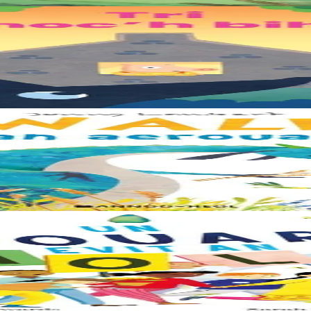
rents. Il était temps pour chacun d’avoir sa propre maison ! Cette collecti
le trouve la forêt parfaite, elle n'est pas la bienvenue... "Ouste ! On n
e – elle a besoin de moi, elle a besoin de vous. Cet album illustré, qui 