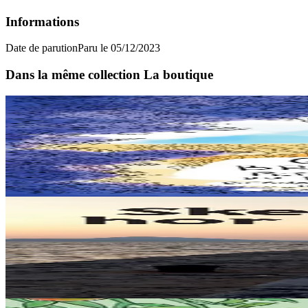
Informations
Date de parution
Paru le 05/12/2023
Dans la même collection La boutique
6 ans et plus
Goater
Petit dictionnaire du breton de Groix
Ce "petit dictionnaire du breton de Groix" s'adresse à tous les amoureu
En stock
20,00 €
12 ans et plus
Levr an Arzhez
Skeudennoù hor melezour
Samuel Julien propose dans ce livre une sélection d'articles parus dan
En stock
29,00 €
15 ans et plus