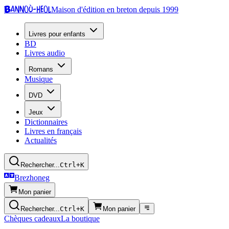
Bannoù-heol
Maison d'édition en breton depuis 1999
Livres pour enfants
BD
Livres audio
Romans
Musique
DVD
Jeux
Dictionnaires
Livres en français
Actualités
Rechercher...
Ctrl+K
Brezhoneg
Mon panier
Rechercher...
Ctrl+K
Mon panier
Chèques cadeaux
La boutique