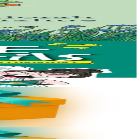
ue Ya!...
 Mais si les...
per le code...