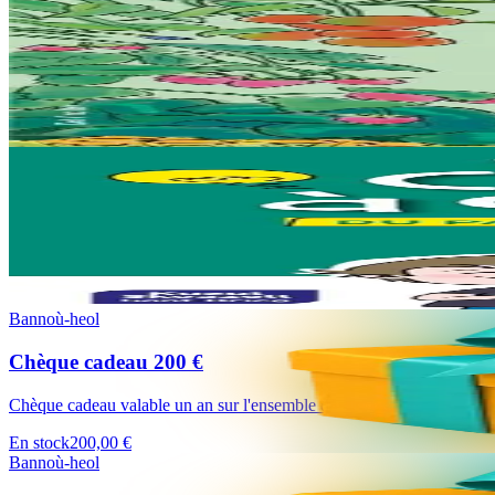
Bannoù-heol
Al liorzh marzhus
Comment créer son potager ? Comment entretenir son jardin et favoriser
En stock
18,00 €
18 ans et plus
Kuzul Skoazell Skol Diwan Sant-Brieg
La caisse à outils du parent non bretonnant
Ça y est, c’est décidé : votre enfant va apprendre le breton à l’école. 
En stock
13,00 €
Bannoù-heol
Chèque cadeau 200 €
Chèque cadeau valable un an sur l'ensemble du site Bannoù-heol (https:
En stock
200,00 €
Bannoù-heol