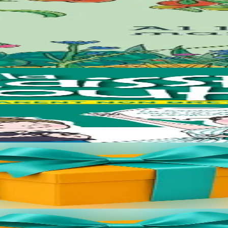
 la biodiversité ? Des conseils jardinage initialement parus dans la rev
Gourc’hemennoù ! Félicitations, c’est un beau cadeau que vous lui faites !
//bannouheol.com). Celui-ci vous sera envoyé par mail. Il suffira de ta