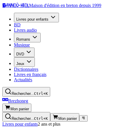
Bannoù-heol
Maison d'édition en breton depuis 1999
Livres pour enfants
BD
Livres audio
Romans
Musique
DVD
Jeux
Dictionnaires
Livres en français
Actualités
Rechercher...
Ctrl+K
Brezhoneg
Mon panier
Rechercher...
Ctrl+K
Mon panier
Livres pour enfants
2 ans et plus