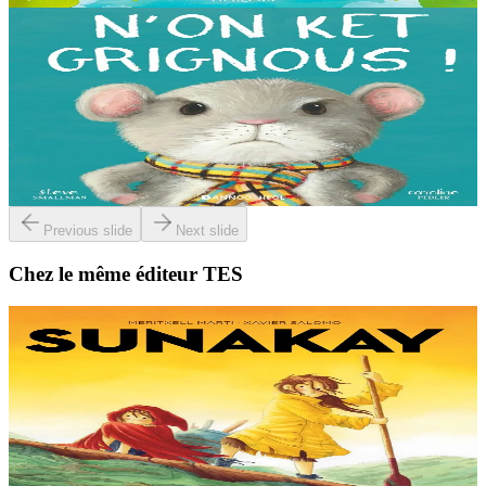
3 ans et plus
Bannoù-heol
I'm not grumpy!
À la lisière de la forêt vit une petite souris. C'est la souris la plus
grognonne et la plus hargneuse des environs, jusqu'à sa rencontre
avec un petit blaireau...
En stock
13,00 €
Previous slide
Next slide
Chez le même éditeur TES
9 ans et plus
TES
Sunakay
La mer est devenue une immense décharge dépourvue de vie sous-
marine. Deux soeurs survivent sur une île de plastique, au milieu des
déchets. Mais un évènement...