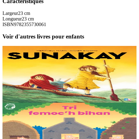
Caractéristiques
Largeur
23 cm
Longueur
23 cm
ISBN
9782355730061
Voir d'autres livres pour enfants
9 ans et plus
TES
Sunakay
La mer est devenue une immense décharge dépourvue de vie sous-
marine. Deux soeurs survivent sur une île de plastique, au milieu des
déchets. Mais un évènement...
En stock
25,00 €
3 ans et plus
TES
Les trois petits cochons
Il était une fois trois joyeux petits cochons qui vivaient avec leurs