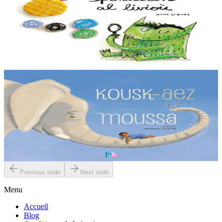
El Monstre de Colors
Le monstre des couleurs se sent tout barbouillé aujourd’hui. Ses
émotions sont sens dessus dessous ! Il ne comprend pas ce qui lui
arrive....
En stock
12,00 €
2 ans et plus
TES
La sieste de Moussa
Moussa aimerait bien dormir mais les bruits d’une petite souris l’en
empêchent. Qui va donc pouvoir l’aider à se débarrasser de ce
rongeur ?...
En stock
6,00 €
Previous slide
Next slide
Menu
Accueil
Blog