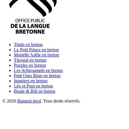
Tintin
en breton
Le Petit Prince
en breton
Mortelle Adèle
en breton
Thorgal
en breton
Puzzles
en breton
Les Schtroumpfs
en breton
Petit Ours Brun
en breton
Imagiers
en breton
Léo et Popi
en breton
Boule & Bill
en breton
©
2026
Bannoù-heol
. Tous droits réservés.