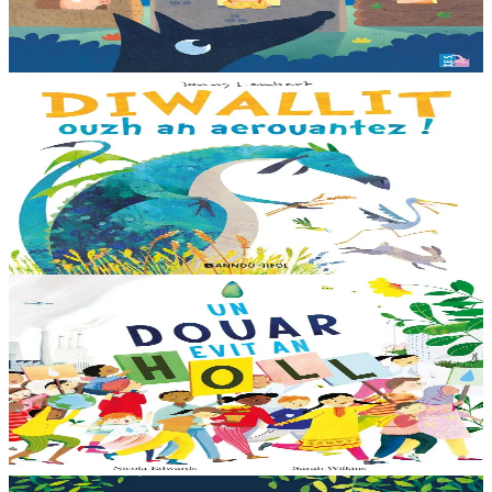
parents. Il était temps pour chacun d’avoir sa propre maison ! Cette
collection propose...
En stock
12,00 €
3 ans et plus
Bannoù-heol
Look out, it's a Dragon!
Eflammez la dragonne est en quête d'une nouvelle maison. Mais
quand elle trouve la forêt parfaite, elle n'est pas la bienvenue...
"Ouste ! On ne veut pas de...
En stock
13,00 €
6 ans et plus
Bannoù-heol
Like the Ocean We Rise
Notre planète est immense et magnifique, mais elle a besoin de notre
aide – elle a besoin de moi, elle a besoin de vous. Cet album illustré,
qui arrive à point...
En stock
13,00 €
3 ans et plus