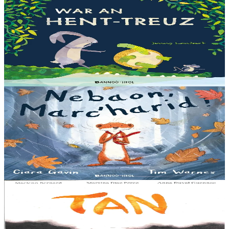
Bannoù-heol
Let's all creep through crocodile creek
Qui sait quelles bêtes rôdent dans les marais quand la nuit tombe...
Pas les crocodiles en tout cas, Souris en est persuadée ! Ses amis ont
un doute : à quoi ça...
En stock
13,00 €
3 ans et plus
Bannoù-heol
A little bit worried
Pris dans une violente tempête, Marc'harid construit une forteresse
pour s'y réfugier. Mais elle y rencontre Lagadeg, qui adore jouer
dans le vent et patauger sous la pluie....
En stock
13,00 €
8 ans et plus
Al Lanv
Tan