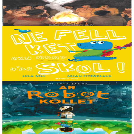
Tout en haut des vertes collines, là où les montagnes se couvrent du
brouillard des matinées feutrées, est perché le petit village maya de
Sakamch'en....
En stock
11,00 €
3 ans et plus
Bannoù-heol
I don't want to go to school!
C'est le premier jour d'école des Souris et des Dinosaures. Ils n'ont
pas envie d'y aller. Mais quand les cours commencent, une très
grande surprise les attend…...
En stock
13,00 €
8 ans et plus
Timilenn
The Lost Robot
Au cœur d’une décharge, un petit robot brisé s’éveille. Il ne se
souvient plus d’où il vient ni depuis combien de temps il est là, mais
il sait qu’il n’est pas à sa place....
En stock
14,00 €