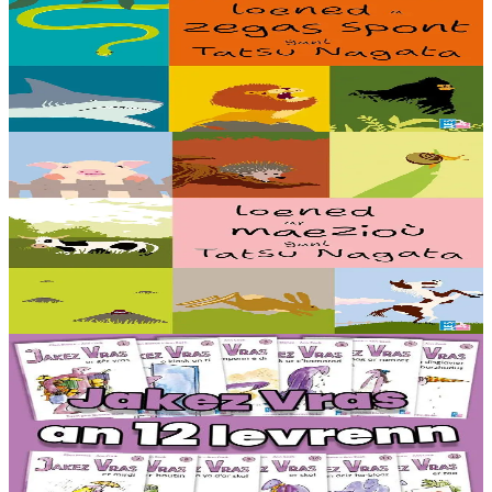
Les Bêtes qui font peur
Elles sont carnivores, elles creusent des pièges, elles rugissent ou
elles voient dans la nuit… Elles font toutes trembler petits et grands :
voici les bêtes...
En stock
16,00 €
5 ans et plus
TES
Les Bêtes de la campagne
Elles glapissent, elles mangent de l’herbe, elles hibernent, elles
vivent sous la terre ou elles pondent des œufs : voici les bêtes de la
campagne présentées...
En stock
16,00 €
6 ans et plus
TES
Monster - Collection complète (12 livres)
Une collection de 12 histoires courtes, faciles à lire seul. La vie
quotidienne de Jakez Vras, un géant ami des enfants, raconté avec
des phrases courtes et un vocabulaire simple....