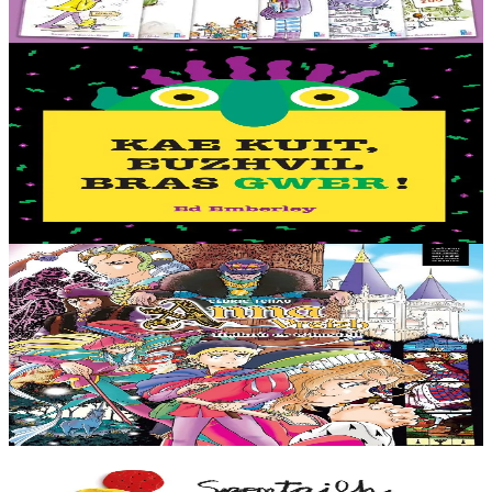
En stock
44,00 €
2 ans et plus
TES
Go away, big green Monster!
Qui a un long nez bleu turquoise, deux grands yeux jaunes, et des
dents blanches et pointues ? C’est le Grand Monstre Vert qui se
cache à l’intérieur de ton livre....
En stock
12,50 €
11 ans et plus
TES
Anna Vreizh - Itrikoù er C'hastell
Encore une sortie scolaire ennuyeuse au château des ducs de
Bretagne pour Gaël, en visite à Nantes… Que nenni ! Le voici
entraîné dans les abîmes du temps par...
En stock
12,95 €
2 ans et plus
TES