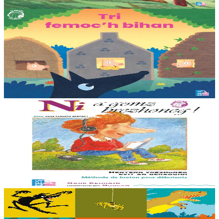
En stock
25,00 €
3 ans et plus
TES
Les trois petits cochons
Il était une fois trois joyeux petits cochons qui vivaient avec leurs
parents. Il était temps pour chacun d’avoir sa propre maison ! Cette
collection propose...
En stock
12,00 €
11 ans et plus
TES
Ni a gomz brezhoneg (méthode de langue)
Méthode de breton pour les débutants du lycée. Sans CD : un code
dans le livre permet d’écouter les enregistrements en ligne.
Troisième édition.
En stock
23,00 €
5 ans et plus
TES