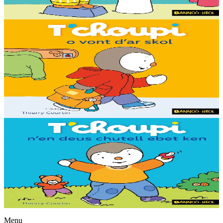
Voir
Acheter
2 ans et plus
Bannoù-heol
T'choupi rentre à l'école
Ce matin, T'choupi va à l'école car c'est la rentrée ! Mais en arrivant
dans la classe, il n'a plus très envie d'y aller...
En stock
6,30 €
Voir
Acheter
2 ans et plus
Bannoù-heol
T'choupi n'a plus de tétine
C'est un grand jour : T'choupi va essayer de se passer de sa tétine !
En stock
6,30 €
Voir
Acheter
Menu