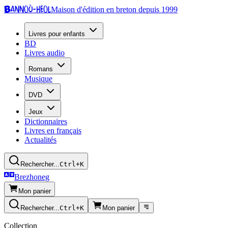
Bannoù-heol
Maison d'édition en breton depuis 1999
Livres pour enfants
BD
Livres audio
Romans
Musique
DVD
Jeux
Dictionnaires
Livres en français
Actualités
Rechercher...
Ctrl+K
Brezhoneg
Mon panier
Rechercher...
Ctrl+K
Mon panier
Collection