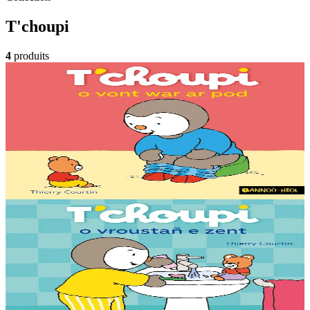
T'choupi
4
produits
2 ans et plus
Bannoù-heol
T'choupi sur le pot
T’choupi a très envie de faire pipi. Cette fois, papa lui propose
d’aller sur le pot !
En stock
6,30 €
Voir
Acheter
2 ans et plus
Bannoù-heol
T'choupi se brosse les dents
Se brosser les dents comme un grand, c’est plus agréable en
chantant !
En stock
6,30 €