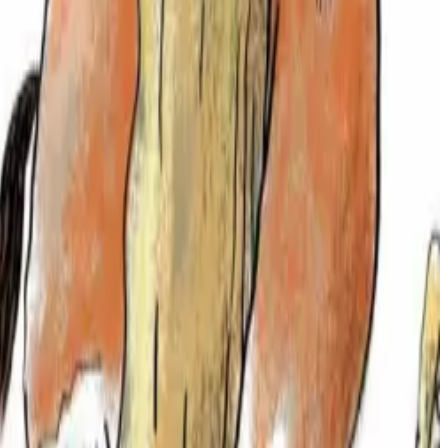
et ha gwallgaset.
arn ha Gwilhoù ar Bleiz e plij d'ar vrezhonegerien vihan pa vez graet
 ouzhpenn evit e lenn.
kozh kar ar bleizi...
enn. 12 €