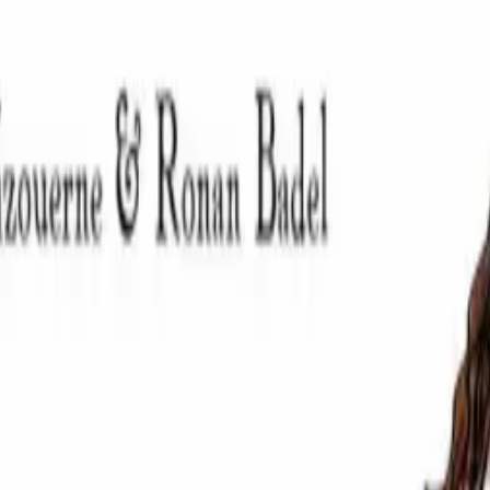
A-hed al levr e klask debriñ ul loen all, bep tro e vez touellet, goapa
choù e vez gwelloc'h chom e-barzh ar gwele." Abaoe istorioù Alan al Lou
et nouspet gwech eta. Kinniget ha skeudennaouet brav eo al levr. Un abeg
r seurt droukziforc'h a gavan en istor. Met n'eo nemet mennozh un den 
 Badel. Brezhoneg gant Mark Kerrain. Embannet gant Sav-heol. 30 paj