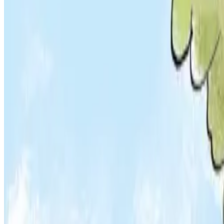
Du ha gwenn ha plas da lenn...