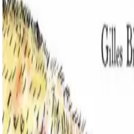
Le Peuple Breton
Fougeüs, genaoueg hag hegredik ouzhpenn bezañ droch eo ar bleiz-mañ. 
Betek lâret er fin "Ya 'vat ! N'eo ket a-walc'h dihuniñ bemdez, a-we
al lu gant ar bleiz. Plijout a raio dezho gwelet ar Bleiz Droch trec'h
Ha koulskoude, bet on bet me glac'haret gant tonkad ar Bleiz Droch. U
Herve Latimier
Un istor kontet gant Gilles Bizouerne ha skeudennaouet gant Ronan