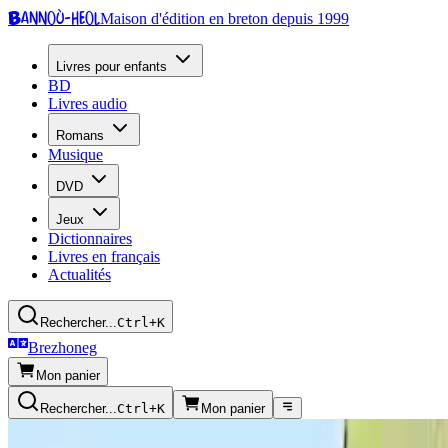
Bannoù-heol
Maison d'édition en breton depuis 1999
Livres pour enfants
BD
Livres audio
Romans
Musique
DVD
Jeux
Dictionnaires
Livres en français
Actualités
Rechercher...
Ctrl+K
Brezhoneg
Mon panier
Rechercher...
Ctrl+K
Mon panier
Presse écrite