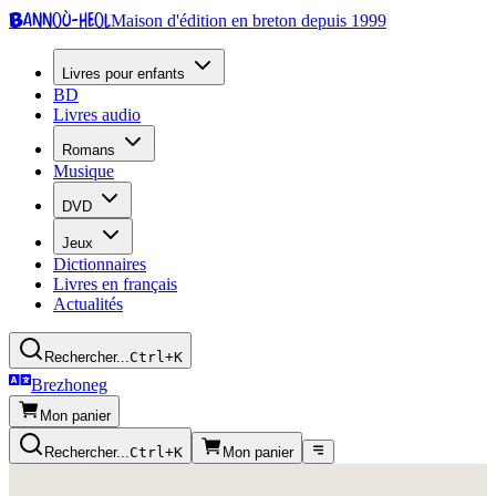
Bannoù-heol
Maison d'édition en breton depuis 1999
Livres pour enfants
BD
Livres audio
Romans
Musique
DVD
Jeux
Dictionnaires
Livres en français
Actualités
Rechercher...
Ctrl+K
Brezhoneg
Mon panier
Rechercher...
Ctrl+K
Mon panier
Presse écrite