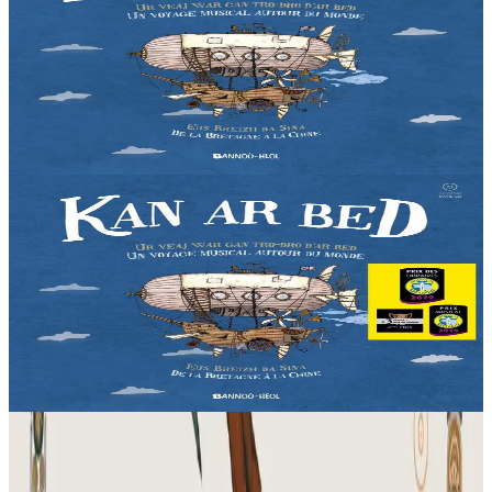
Kan ar Bed - CD
Liza vit dans les Monts d'Arrée, au cœur de la Bretagne. Une nuit,
la jeune fille décide de partir à la découverte du monde. Une
invitation au voyage à travers...
En stock
12,90 €
Voir
Acheter
2 ans et plus
Bannoù-heol
Kan ar Bed - Livre-CD
Liza vit dans les Monts d'Arrée, au cœur de la Bretagne. Une nuit,
la jeune fille décide de partir à la découverte du monde. Une
invitation au voyage à travers...
En stock
21,90 €
Voir
Acheter