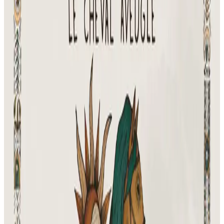
Bro Nevez
This is a CD and a booklet for the composition Ar Marc'h Dall with
texts in breton composed by Job an Irien and music by René
Abjean.
Some 100 singers and musicians are engaged in this performance
which includes among others Véronique Autret, Gilles Servat,
Bulgarian Symphony Orchestra, singers from Corsica and
percussionists from the Bagad Kemper. While orchestral in scope
with solo singers and choir, you will also hear uilleann pipes,
bombards, binioù-kozh, and other instruments. I know of this work
from a 1980 recording on the Arion label. But it's renaissance here is
certainly a welcome one. The oratorio's theme is one of love for
Brittany and the renaissance of its music and culture.