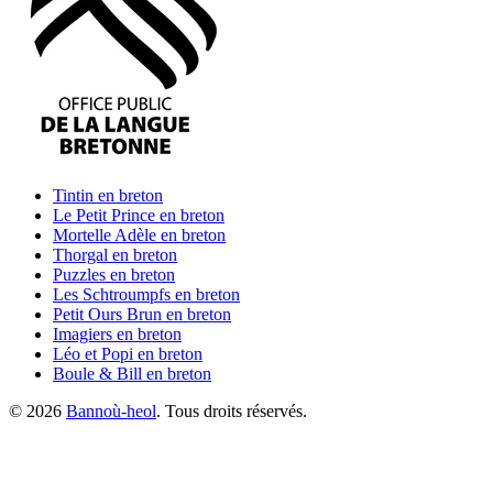
Tintin
en breton
Le Petit Prince
en breton
Mortelle Adèle
en breton
Thorgal
en breton
Puzzles
en breton
Les Schtroumpfs
en breton
Petit Ours Brun
en breton
Imagiers
en breton
Léo et Popi
en breton
Boule & Bill
en breton
©
2026
Bannoù-heol
. Tous droits réservés.