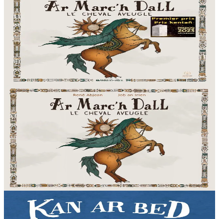
Ar Marc'h Dall - Livre-CD
Près de cent chanteurs et instrumentistes de Bretagne, de Corse et
l’Orchestre Symphonique de Bulgarie nous font partager un
merveilleux moment musical grâce à...
En stock
22,90 €
Voir
Acheter
2 ans et plus
Bannoù-heol
Ar Marc'h Dall - CD
Près de cent chanteurs et instrumentistes de Bretagne, de Corse et
l’Orchestre Symphonique de Bulgarie nous font partager un
merveilleux moment musical grâce à...
En stock
12,90 €
Voir
Acheter
2 ans et plus
Bannoù-heol