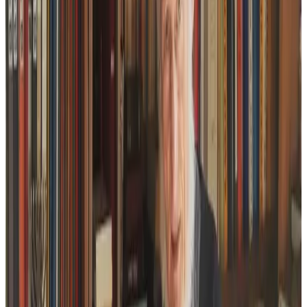
Le Télégramme
Emañ « Ar Marc’h Dall », skrivet gant Job An Irien daou-ugent
vloaz zo, o paouez bezañ adembannet gant an ti-embann Bannoù-
heol.
O parañ emañ an heol war Minihi Levenez kludet e Trelevenez, ul
lec’h speredel bet savet gant ar beleg brudet-mat Job An Irien.
Daou-ugent vloaz zo e teue er-maez ar Marc’h Dall, « ur ganaouenn
veur » e-giz ma lâr paotr Bodiliz. Soñj en deus al leonard bezañ bet
levezonet gant un oberenn eus Bro-Gembre bet klevet gantañ d’ur
mare ma oa ar vro-se o virvilh : « Me zo oc’h en em lakaet da soñjal
mat er vuhez amañ e Breizh, ar pezh ne yae ket, ar pezh a oa o klask
difoupañ ». Ha gwir eo, er bloavezhioù 1970 e oa adc’hanedigezh
kultur Breizh : « Bez' e oa bet Stivell, Glenmor ha kement zo » eme
Job.
Ur bed hengounel o vont da get
Da neuze e teu ar c’hoant dezhañ da sevel e vouezh : « C’hoant
‘moa da lavaret ne oa ket posupl lezel ur binvindigezh da vont
kuit ». Setu istor ar Marc’h Dall, un istor a stourm a-enep ur bed a-