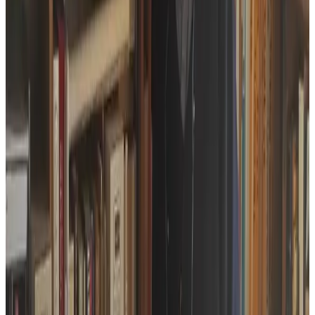
« Me a sante mat er pezh’moa skrivet aze e oa peadra da reiñ kalon
d’ar re a stourm evit ma vije doujañs evit sevenadur ar pobloù
bihan ». Al levr-se a zo e-giz un test evit ar rummadoù da zont. « Me
‘m eus bet kalz plijadur o selaou an adenrolladenn » a ouzhpenn an
den war an oad, sederaet e vizaj. Un afer a stourm eo bet hag a
chom an deiz hag hirio an oberenn : « An dra-mañ ‘moa c’hoant da
skrivañ : sevel hor penn ».
Pa c’houlenner digant an den fur penaos e wel dazont sevenadur ar
vro : « Gouzout a ran e rank an holl bobloù keltiek en em skoazellañ
war ar poent-se, rak greun mat hon eus da resev digant ar broioù
keltiek all, ha ni moarvat da reiñ dezho ivez ». Ha, war ar poent-se,
Job en deus kendalc’het gant e hent : « Bep ploaz e ran ur pelerinaj
en Iwerzhon ». A-viskoazh eo bet Job an Irien un henchour d’an
dud « dedennet gant anaoudegezh speredelezh keltiek kristen ».
Gant ma vo didallaet al loan en amzer da zont !
Julien Meffre