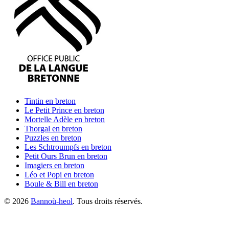
Tintin
en breton
Le Petit Prince
en breton
Mortelle Adèle
en breton
Thorgal
en breton
Puzzles
en breton
Les Schtroumpfs
en breton
Petit Ours Brun
en breton
Imagiers
en breton
Léo et Popi
en breton
Boule & Bill
en breton
©
2026
Bannoù-heol
. Tous droits réservés.