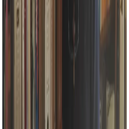
Personnes en lien avec l'article
René Abjean
Job an Irien
Geoffrey Berniolle