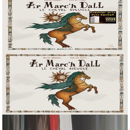
Ar Marc'h Dall - Livre-CD
Près de cent chanteurs et instrumentistes de Bretagne, de Corse et
l’Orchestre Symphonique de Bulgarie nous font partager un
merveilleux moment musical grâce à...
En stock
22,90 €
Voir
Acheter
2 ans et plus
Bannoù-heol
Ar Marc'h Dall - CD
Près de cent chanteurs et instrumentistes de Bretagne, de Corse et
l’Orchestre Symphonique de Bulgarie nous font partager un
merveilleux moment musical grâce à...
En stock
12,90 €
Voir
Acheter