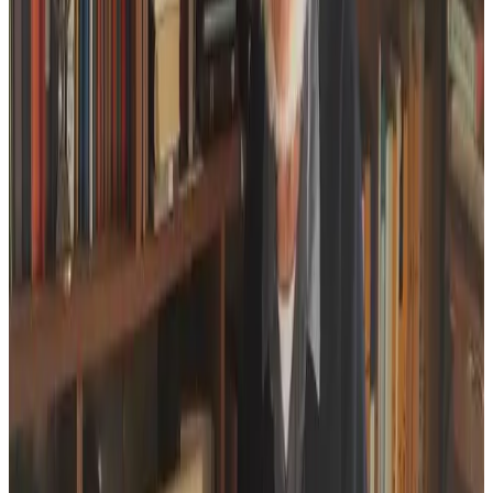
gozh o vont kuit tamm ha tamm.
« En ur zaremprediñ René Abjean, tamm ha tamm, em eus lavaret e
oa poent cheñch penn d’ar vazh ». Ha kredapl-sur e responte an
oberenn d’un ezhomm kar en deus bet graet berzh diouzhtu « ha
c’hoariet eo bet amañ hag ahont ».
Ha da c’houde bezañ bet selaouet an abadenn, « lod a lavare e-touez
ar pezh a zegas ar bed modern hon eus da zibab, n’hon eus ket da
gemer pep tra ». « Dav eo reiñ hom livioù deus ar pezh a deu deus
an diavaez ». Ar Marc’h Dall a oa enoriñ ur bed hengounel o vont
da get.
Savet eo bet ar muzik gant René Abjean diwar-benn ar pezh en doa
skrivet an den a iliz. Mes da betra servij adembann ar Marc’h Dall ?
« Souezhet on bet un tamm ha war ar memes tro em eus kavet e oa
kaer ». Dav eo lâret memestra « ar pezh a zo skrivet er ganaouenn
veur-se a c’hell bezañ talvoudus evit hirio c’hoazh, […]. Meur a
wech eo bet goulennet diganin ‘pije ket cheñchet traoù ? Ar pezh ‘m
eus skrivet d’ar poent-se a chom gwir, siwazh evit hirio ».
Ouzphenn gant ar bedeladur ez eo startoc’h c’hoazh evit difenn ur
c’hultur minorelet.
« Sevel hor penn »