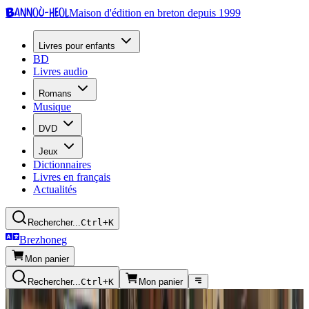
Bannoù-heol
Maison d'édition en breton depuis 1999
Livres pour enfants
BD
Livres audio
Romans
Musique
DVD
Jeux
Dictionnaires
Livres en français
Actualités
Rechercher...
Ctrl+K
Brezhoneg
Mon panier
Rechercher...
Ctrl+K
Mon panier
Presse écrite