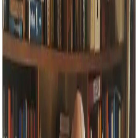
« Ar Marc’h Dall », testenn ur bobl o stourm