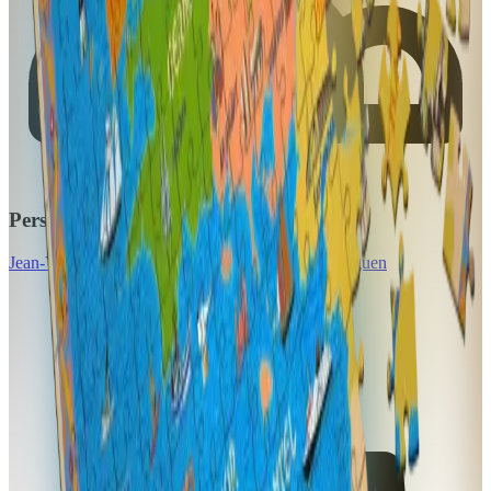
Personnes en lien avec l'article
Jean-Yves André
Mikael Bodlore-Penlaez
Katell Uguen