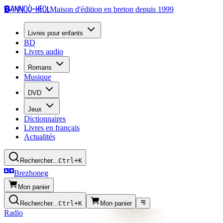
Bannoù-heol
Maison d'édition en breton depuis 1999
Livres pour enfants
BD
Livres audio
Romans
Musique
DVD
Jeux
Dictionnaires
Livres en français
Actualités
Rechercher...
Ctrl+K
Brezhoneg
Mon panier
Rechercher...
Ctrl+K
Mon panier
Radio