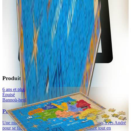
Produits en rapport
6 ans et plus
Épuisé
Bannoù-heol
Puzzle Breizh (280 pièces)
Une magnifique carte de la Bretagne dessinée par Jean-Yves André
pour se familiariser avec la géographie et apprendre tout en