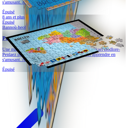
s'amusant. Avec le concours de...
Épuisé
8 ans et plus
Épuisé
Bannoù-heol
Puzzle Breizh (500 pièces)
Une magnifique carte de la Bretagne conçue par Mikael Bodlore-
Penlaez pour se familiariser avec la géographie et apprendre en
s'amusant. Avec le concours de...
Épuisé