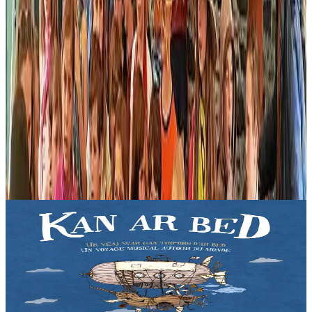
Produits en rapport
2 ans et plus
Bannoù-heol
Kan ar Bed - CD
Liza vit dans les Monts d'Arrée, au cœur de la Bretagne. Une nuit,
la jeune fille décide de partir à la découverte du monde. Une
invitation au voyage à travers...