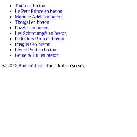
Tintin
en breton
Le Petit Prince
en breton
Mortelle Adèle
en breton
Thorgal
en breton
Puzzles
en breton
Les Schtroumpfs
en breton
Petit Ours Brun
en breton
Imagiers
en breton
Léo et Popi
en breton
Boule & Bill
en breton
©
2026
Bannoù-heol
. Tous droits réservés.