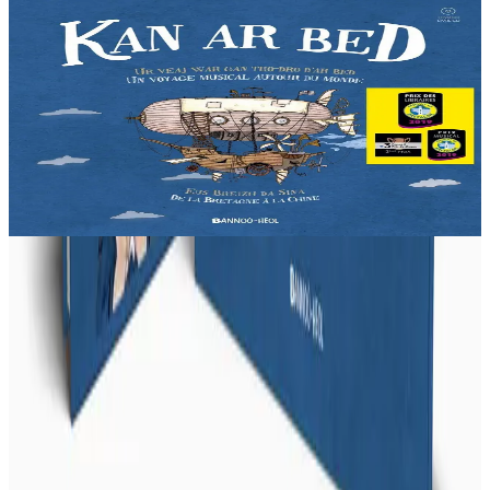
2 ans et plus
Bannoù-heol
Kan ar Bed - Livre-CD
Liza vit dans les Monts d'Arrée, au cœur de la Bretagne. Une nuit,
la jeune fille décide de partir à la découverte du monde. Une
invitation au voyage à travers...
En stock
21,90 €
Voir
Acheter