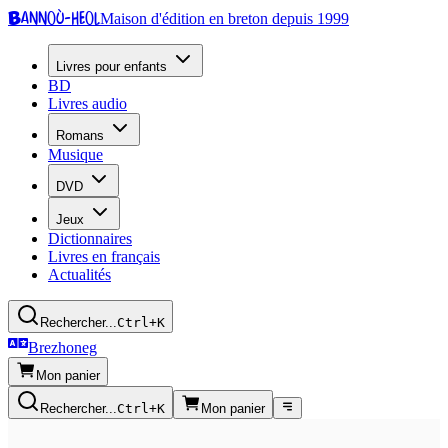
Bannoù-heol
Maison d'édition en breton depuis 1999
Livres pour enfants
BD
Livres audio
Romans
Musique
DVD
Jeux
Dictionnaires
Livres en français
Actualités
Rechercher...
Ctrl+K
Brezhoneg
Mon panier
Rechercher...
Ctrl+K
Mon panier
Radio