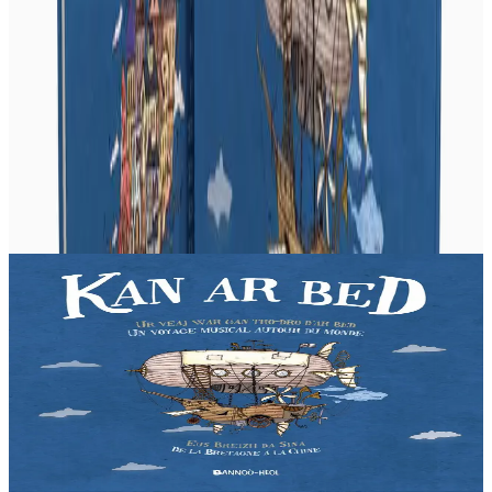
Produits en rapport
2 ans et plus
Bannoù-heol
Kan ar Bed - CD
Liza vit dans les Monts d'Arrée, au cœur de la Bretagne. Une nuit,
la jeune fille décide de partir à la découverte du monde. Une
invitation au voyage à travers...
En stock
12,90 €
Voir
Acheter