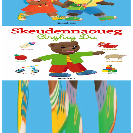
observer.
En stock
13,90 €
Voir
Acheter
Épuisé
Bannoù-heol
L'imagier de Petit Ours Brun
Un imagier beau et simple, pour reconnaître et nommer les objets de
tous les jours et nourrir la curiosité des tout-petits. Le premier livre
de mots : plus de...
Épuisé