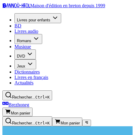
Bannoù-heol
Maison d'édition en breton depuis 1999
Livres pour enfants
BD
Livres audio
Romans
Musique
DVD
Jeux
Dictionnaires
Livres en français
Actualités
Rechercher...
Ctrl+K
Brezhoneg
Mon panier
Rechercher...
Ctrl+K
Mon panier
Presse écrite