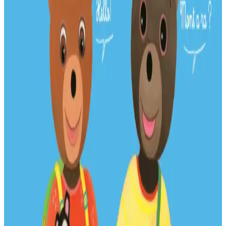
Le Télégramme
Arzhig Du (Petit Ours Brun) est polyglotte. Non seulement il parle
français et breton, comme en témoignait un précédent album, mais il
s’est mis également à l’anglais sous le nom de Little Brown Bear et
c’est un imagier bilingue anglais/breton que proposent cette fois les
éditions Bannoù-heol.
Un bel album illustrant les scènes de la vie quotidienne qui pourra
notamment accompagner les enfants scolarisés en classes
maternelles et primaires polyglottes.
Diffusion en librairies (13,90 €) par Coop Breizh ou sur le site
www.b-heol.com (+5 € de frais de port).