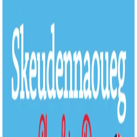
Nevez embannet. Levrioù evit ar re vihan