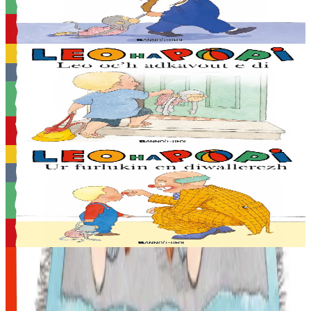
En stock
2,03 €
Voir
Acheter
2 ans et plus
Bannoù-heol
Léo retrouve sa maison
En stock
2,03 €
Voir
Acheter
2 ans et plus
Bannoù-heol
Un clown à la garderie
En stock
2,03 €
Voir
Acheter