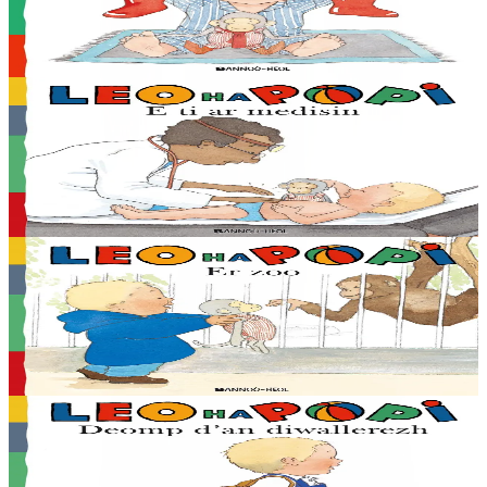
En stock
2,03 €
Voir
Acheter
2 ans et plus
Bannoù-heol
Chez le médecin
En stock
2,03 €
Voir
Acheter
2 ans et plus
Bannoù-heol
Au zoo
En stock
2,03 €
Voir
Acheter
2 ans et plus
Bannoù-heol
En route pour la garderie