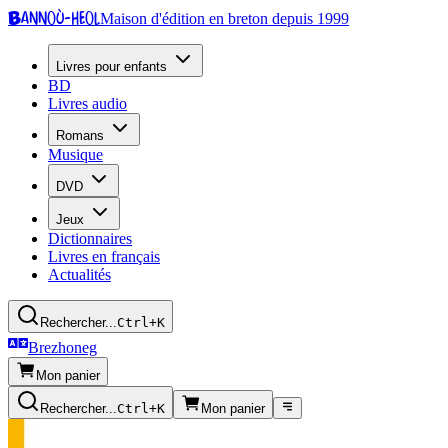
Bannoù-heol
Maison d'édition en breton depuis 1999
Livres pour enfants
BD
Livres audio
Romans
Musique
DVD
Jeux
Dictionnaires
Livres en français
Actualités
Rechercher...
Ctrl+K
Brezhoneg
Mon panier
Rechercher...
Ctrl+K
Mon panier
Presse écrite