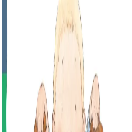
Armor Magazine
Betek bremañ ez eus bet embannet c'hwec'h levrig deus an
dastumadenn gant Bannoù-heol : E ti ar medisin, Leo oc'h adkavout
e di, Deomp d'an diwallerezh, Leo ha Popi er zoo, Ur furlukin en
diwallerezh, ha Heuzoù Leo.
Ur paotr bihan eo Leo, ha Popi eo anv e varmousig flour. Un istor
disheñvel a vez kontet e pep levrig diouzh pezh a c'hoarvez gant an
daou haroz. Skeudennaouet eo bet an albomoùigoù gant Helen
Oxenbury ha skrivet gant Claire Clément. Embannet e vezont e
galleg gant Bayard Presse. E brezhoneg int troet gant skolajidi klas
divyezhek skolaj Sant Jozef Landivizio hag en ur yezh eeun, aes da
lenn.
Garmenig Ihuellou