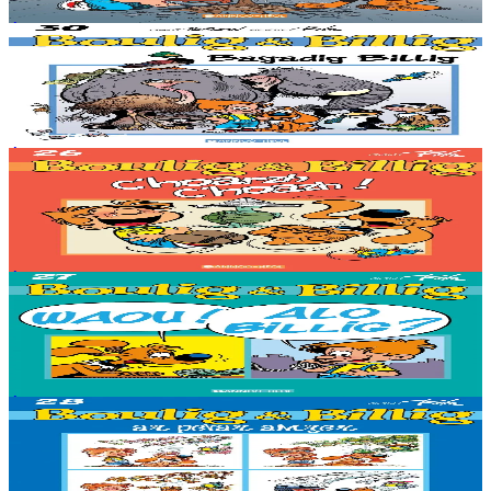
Épuisé
Épuisé
Bannoù-heol
La Bande à Bill
Épuisé
Épuisé
Bannoù-heol
'Faut rigoler !
Épuisé
Épuisé
Bannoù-heol
Bwouf ! Allo Bill ?
Épuisé
Épuisé
Bannoù-heol
Les quatre saisons