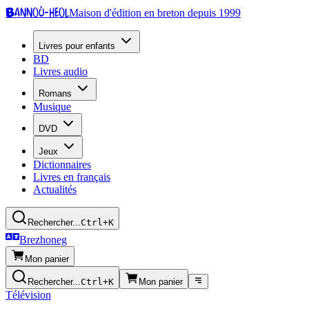
Bannoù-heol
Maison d'édition en breton depuis 1999
Livres pour enfants
BD
Livres audio
Romans
Musique
DVD
Jeux
Dictionnaires
Livres en français
Actualités
Rechercher...
Ctrl+K
Brezhoneg
Mon panier
Rechercher...
Ctrl+K
Mon panier
Télévision