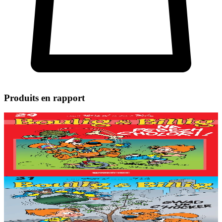
Produits en rapport
Bannoù-heol
Quel cirque !
En stock
8,62 €
Voir
Acheter
Épuisé
Bannoù-heol
Graine de cocker