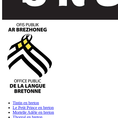
Tintin
en breton
Le Petit Prince
en breton
Mortelle Adèle
en breton
Thorgal
en breton