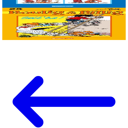
Épuisé
Épuisé
Bannoù-heol
Les v'là !
Épuisé