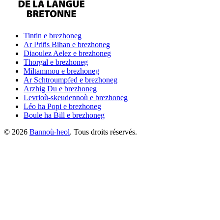
Tintin
e brezhoneg
Ar Priñs Bihan
e brezhoneg
Diaoulez Aelez
e brezhoneg
Thorgal
e brezhoneg
Miltammou
e brezhoneg
Ar Schtroumpfed
e brezhoneg
Arzhig Du
e brezhoneg
Levrioù-skeudennoù
e brezhoneg
Léo ha Popi
e brezhoneg
Boule ha Bill
e brezhoneg
©
2026
Bannoù-heol
. Tous droits réservés.