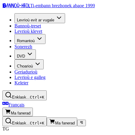
Bannoù-heol
Ti-embann brezhonek abaoe 1999
Levrioù evit ar vugale
Bannoù-treset
Levrioù klevet
Romantoù
Sonerezh
DVD
C'hoarioù
Geriadurioù
Levrioù e galleg
Keleier
Enklask...
Ctrl+K
Français
Ma fanerad
Enklask...
Ctrl+K
Ma fanerad
TG