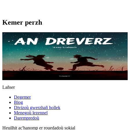
Kemer perzh
7 vloaz hag ouzhpenn
An Dreverz
« An deiz bravañ eo bet er brezel gwashañ » Da nozvezh an
Nedeleg e 1914, e deroù ar Brezel-bed Kentañ, soudarded hag a oa
o stourm e trañcheoù kalon Europa...
Er stok
14,00 €
Lañser
Degemer
Blog
Divizoù gwerzhañ hollek
Menegoù lezennel
Darempredoù
Heuilhit ac'hanomp er rouedadoù sokial