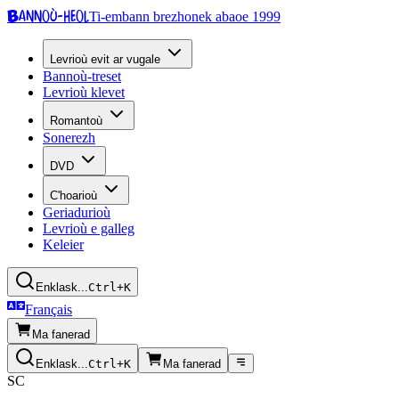
Bannoù-heol
Ti-embann brezhonek abaoe 1999
Levrioù evit ar vugale
Bannoù-treset
Levrioù klevet
Romantoù
Sonerezh
DVD
C'hoarioù
Geriadurioù
Levrioù e galleg
Keleier
Enklask...
Ctrl+K
Français
Ma fanerad
Enklask...
Ctrl+K
Ma fanerad
SC