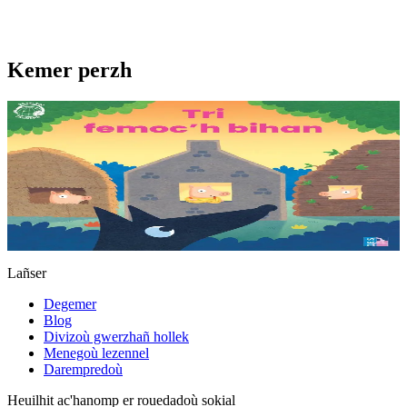
Kemer perzh
3 bloaz hag ouzhpenn
Tri femoc'h bihan
Ur wech e oa tri femoc’h bihan hag a veve eürus gant o zud. Un
deiz koulskoude e voe poent da bep hini kaout e di ! Ur rummad
savet a-ratozh evit ar vugale...
Er stok
12,00 €
Lañser
Degemer
Blog
Divizoù gwerzhañ hollek
Menegoù lezennel
Darempredoù
Heuilhit ac'hanomp er rouedadoù sokial