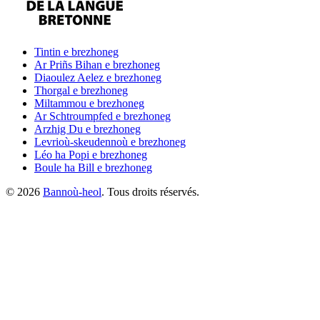
Tintin
e brezhoneg
Ar Priñs Bihan
e brezhoneg
Diaoulez Aelez
e brezhoneg
Thorgal
e brezhoneg
Miltammou
e brezhoneg
Ar Schtroumpfed
e brezhoneg
Arzhig Du
e brezhoneg
Levrioù-skeudennoù
e brezhoneg
Léo ha Popi
e brezhoneg
Boule ha Bill
e brezhoneg
©
2026
Bannoù-heol
. Tous droits réservés.