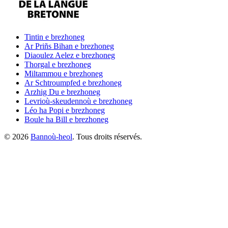
Tintin
e brezhoneg
Ar Priñs Bihan
e brezhoneg
Diaoulez Aelez
e brezhoneg
Thorgal
e brezhoneg
Miltammou
e brezhoneg
Ar Schtroumpfed
e brezhoneg
Arzhig Du
e brezhoneg
Levrioù-skeudennoù
e brezhoneg
Léo ha Popi
e brezhoneg
Boule ha Bill
e brezhoneg
©
2026
Bannoù-heol
. Tous droits réservés.