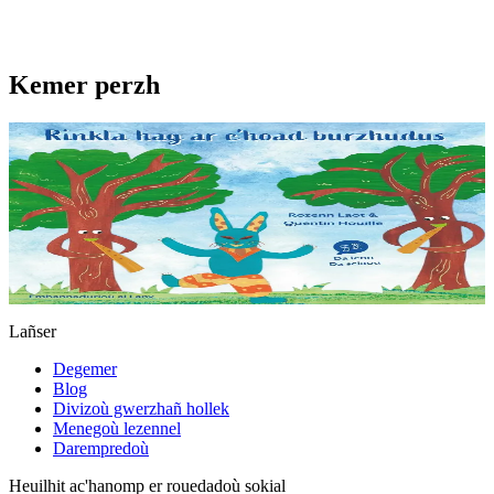
Kemer perzh
4 bloaz hag ouzhpenn
Rinkla hag ar c'hoad burzhudus
An hañv n'eus fin ebet dezhañ... Penaos e c'hello Rinkla, al lapin
bihan, degas an diskar-amzer hag ar glav ? Gant ur c'hod QR e vo
gellet selaou an istor...
Er stok
7,50 €
Lañser
Degemer
Blog
Divizoù gwerzhañ hollek
Menegoù lezennel
Darempredoù
Heuilhit ac'hanomp er rouedadoù sokial