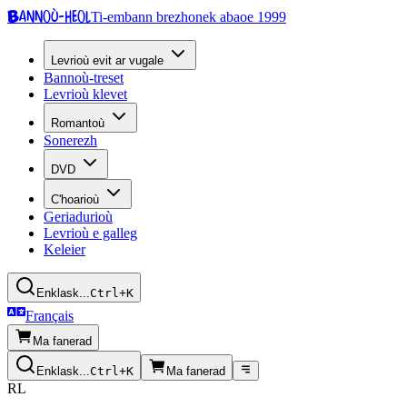
Bannoù-heol
Ti-embann brezhonek abaoe 1999
Levrioù evit ar vugale
Bannoù-treset
Levrioù klevet
Romantoù
Sonerezh
DVD
C'hoarioù
Geriadurioù
Levrioù e galleg
Keleier
Enklask...
Ctrl+K
Français
Ma fanerad
Enklask...
Ctrl+K
Ma fanerad
RL