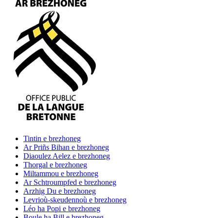
Tintin
e brezhoneg
Ar Priñs Bihan
e brezhoneg
Diaoulez Aelez
e brezhoneg
Thorgal
e brezhoneg
Miltammou
e brezhoneg
Ar Schtroumpfed
e brezhoneg
Arzhig Du
e brezhoneg
Levrioù-skeudennoù
e brezhoneg
Léo ha Popi
e brezhoneg
Boule ha Bill
e brezhoneg