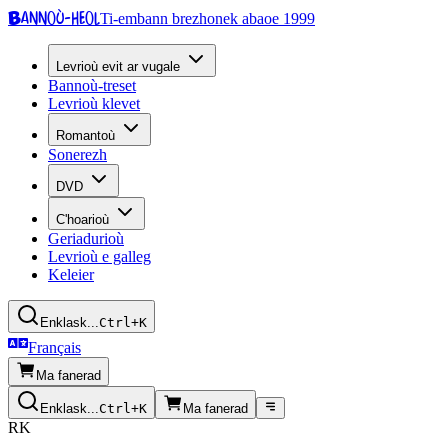
Bannoù-heol
Ti-embann brezhonek abaoe 1999
Levrioù evit ar vugale
Bannoù-treset
Levrioù klevet
Romantoù
Sonerezh
DVD
C'hoarioù
Geriadurioù
Levrioù e galleg
Keleier
Enklask...
Ctrl+K
Français
Ma fanerad
Enklask...
Ctrl+K
Ma fanerad
RK