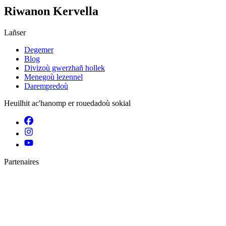
Riwanon Kervella
Lañser
Degemer
Blog
Divizoù gwerzhañ hollek
Menegoù lezennel
Darempredoù
Heuilhit ac'hanomp er rouedadoù sokial
Partenaires