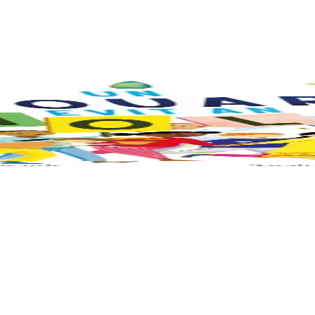
eus ouzhin hag ouzhit. Reiñ da gompren gwelloc’h efedoù Mab-den war 