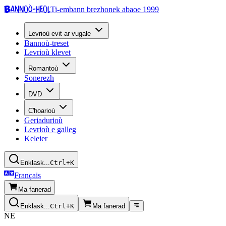
Bannoù-heol
Ti-embann brezhonek abaoe 1999
Levrioù evit ar vugale
Bannoù-treset
Levrioù klevet
Romantoù
Sonerezh
DVD
C'hoarioù
Geriadurioù
Levrioù e galleg
Keleier
Enklask...
Ctrl+K
Français
Ma fanerad
Enklask...
Ctrl+K
Ma fanerad
NE