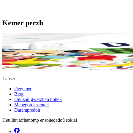
Kemer perzh
6 vloaz hag ouzhpenn
Un douar evit an holl
Bras-divent eo hor planedenn ha kaer-meurbet ivez, met ezhomm he d
Er stok
13,00 €
Lañser
Degemer
Blog
Divizoù gwerzhañ hollek
Menegoù lezennel
Darempredoù
Heuilhit ac'hanomp er rouedadoù sokial