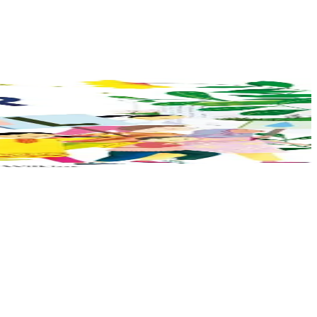
hor planedenn a ra al levr kaer-mañ....