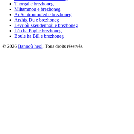
Thorgal
e brezhoneg
Miltammou
e brezhoneg
Ar Schtroumpfed
e brezhoneg
Arzhig Du
e brezhoneg
Levrioù-skeudennoù
e brezhoneg
Léo ha Popi
e brezhoneg
Boule ha Bill
e brezhoneg
©
2026
Bannoù-heol
. Tous droits réservés.