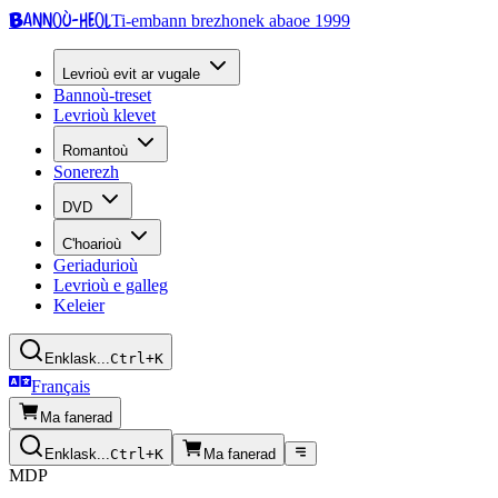
Bannoù-heol
Ti-embann brezhonek abaoe 1999
Levrioù evit ar vugale
Bannoù-treset
Levrioù klevet
Romantoù
Sonerezh
DVD
C'hoarioù
Geriadurioù
Levrioù e galleg
Keleier
Enklask...
Ctrl+K
Français
Ma fanerad
Enklask...
Ctrl+K
Ma fanerad
MDP