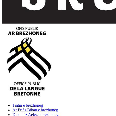
Tintin
e brezhoneg
Ar Priñs Bihan
e brezhoneg
Diaoulez Aelez
e brezhoneg