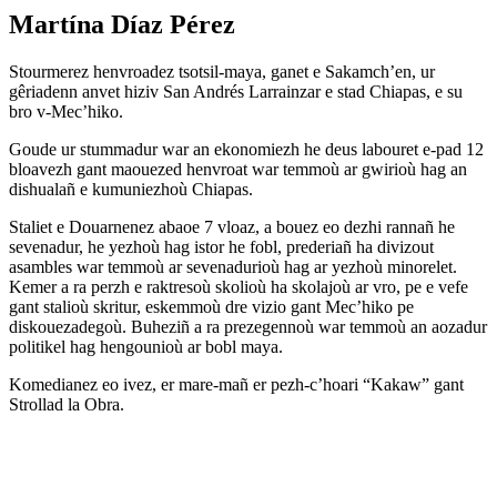
Martína Díaz Pérez
Stourmerez henvroadez tsotsil-maya, ganet e Sakamch’en, ur
gêriadenn anvet hiziv San Andrés Larrainzar e stad Chiapas, e su
bro v-Mec’hiko.
Goude ur stummadur war an ekonomiezh he deus labouret e-pad 12
bloavezh gant maouezed henvroat war temmoù ar gwirioù hag an
dishualañ e kumuniezhoù Chiapas.
Staliet e Douarnenez abaoe 7 vloaz, a bouez eo dezhi rannañ he
sevenadur, he yezhoù hag istor he fobl, prederiañ ha divizout
asambles war temmoù ar sevenadurioù hag ar yezhoù minorelet.
Kemer a ra perzh e raktresoù skolioù ha skolajoù ar vro, pe e vefe
gant stalioù skritur, eskemmoù dre vizio gant Mec’hiko pe
diskouezadegoù. Buheziñ a ra prezegennoù war temmoù an aozadur
politikel hag hengounioù ar bobl maya.
Komedianez eo ivez, er mare-mañ er pezh-c’hoari “Kakaw” gant
Strollad la Obra.