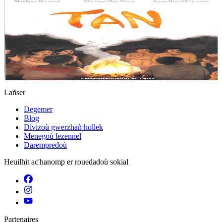
8 vloaz hag ouzhpenn
Tan
E penn uhelañ an torgennoù glas, lec'h ma vez goloet ar menezioù
gant latar ar beurevezhioù disafar, eo kludet ar gêriadennig vaya
anvet Sakamch'en. En tu all...
Er stok
11,00 €
Lañser
Degemer
Blog
Divizoù gwerzhañ hollek
Menegoù lezennel
Darempredoù
Heuilhit ac'hanomp er rouedadoù sokial
Partenaires