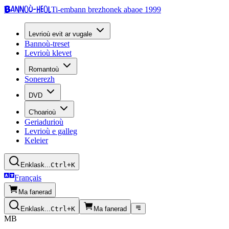
Bannoù-heol
Ti-embann brezhonek abaoe 1999
Levrioù evit ar vugale
Bannoù-treset
Levrioù klevet
Romantoù
Sonerezh
DVD
C'hoarioù
Geriadurioù
Levrioù e galleg
Keleier
Enklask...
Ctrl+K
Français
Ma fanerad
Enklask...
Ctrl+K
Ma fanerad
MB