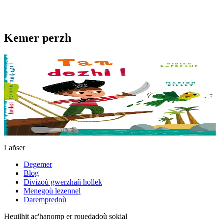
Kemer perzh
6 vloaz hag ouzhpenn
Tan dezhi !
Yannig n’eo ket evit padout ken. Pe war lestr ar vorlaeron pe war an
enez didud e vez ret sentiñ ha plegañ dalc’hmat. Poent bras mont
war-du ar frankiz !
Er stok
5,50 €
Lañser
Degemer
Blog
Divizoù gwerzhañ hollek
Menegoù lezennel
Darempredoù
Heuilhit ac'hanomp er rouedadoù sokial