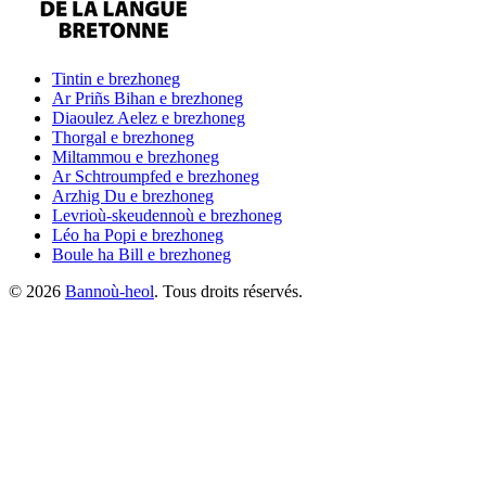
Tintin
e brezhoneg
Ar Priñs Bihan
e brezhoneg
Diaoulez Aelez
e brezhoneg
Thorgal
e brezhoneg
Miltammou
e brezhoneg
Ar Schtroumpfed
e brezhoneg
Arzhig Du
e brezhoneg
Levrioù-skeudennoù
e brezhoneg
Léo ha Popi
e brezhoneg
Boule ha Bill
e brezhoneg
©
2026
Bannoù-heol
. Tous droits réservés.