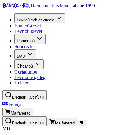
Bannoù-heol
Ti-embann brezhonek abaoe 1999
Levrioù evit ar vugale
Bannoù-treset
Levrioù klevet
Romantoù
Sonerezh
DVD
C'hoarioù
Geriadurioù
Levrioù e galleg
Keleier
Enklask...
Ctrl+K
Français
Ma fanerad
Enklask...
Ctrl+K
Ma fanerad
MD