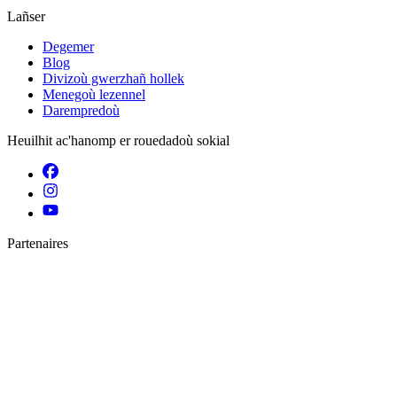
Lañser
Degemer
Blog
Divizoù gwerzhañ hollek
Menegoù lezennel
Darempredoù
Heuilhit ac'hanomp er rouedadoù sokial
Partenaires