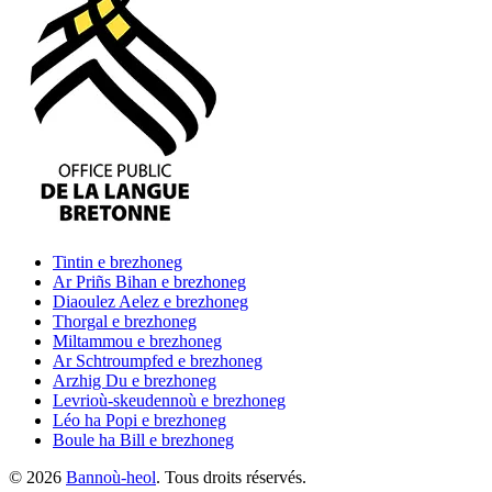
Tintin
e brezhoneg
Ar Priñs Bihan
e brezhoneg
Diaoulez Aelez
e brezhoneg
Thorgal
e brezhoneg
Miltammou
e brezhoneg
Ar Schtroumpfed
e brezhoneg
Arzhig Du
e brezhoneg
Levrioù-skeudennoù
e brezhoneg
Léo ha Popi
e brezhoneg
Boule ha Bill
e brezhoneg
©
2026
Bannoù-heol
. Tous droits réservés.