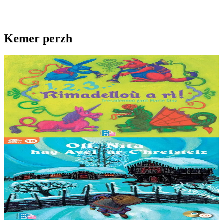
Kemer perzh
3 bloaz hag ouzhpenn
1, 2, 3… Rimadelloù a ri !
Un dastumad 140 rimadell. Rimadelloù kozh ha nevez. Gant
mouezhioù : Nolùen ar Buhe, Mona Bouzec, Daniel Carré, Annie
Ebrel, Yann-Fañch Kemener, Marie...
Er stok
15,00 €
3 bloaz hag ouzhpenn
Olf, Nita hag Avel ar C'hreisteiz
Ar goañv eo. Un den kozh ha skuizh a c’houlenn degemer e ti Olf
ha Nita. Met pelec’h emañ skeul ar c’hrignol, alc’hwez dor ar c’hav,
ar c’houlaouenn-goar ?...
Er stok
10,00 €