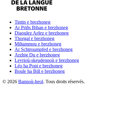
Tintin
e brezhoneg
Ar Priñs Bihan
e brezhoneg
Diaoulez Aelez
e brezhoneg
Thorgal
e brezhoneg
Miltammou
e brezhoneg
Ar Schtroumpfed
e brezhoneg
Arzhig Du
e brezhoneg
Levrioù-skeudennoù
e brezhoneg
Léo ha Popi
e brezhoneg
Boule ha Bill
e brezhoneg
©
2026
Bannoù-heol
. Tous droits réservés.