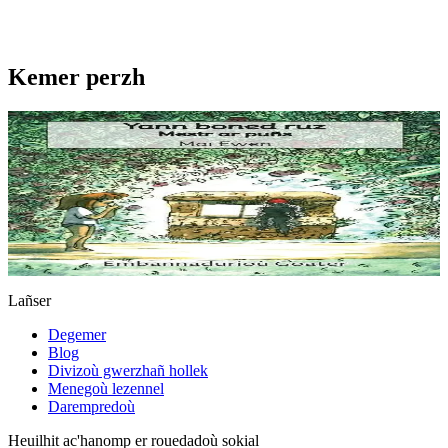
Kemer perzh
3 bloaz hag ouzhpenn
Yann boned ruz, Mestr ar puñs
“Setu-me dihunet trumm, spontet gant ma gwallhunvre. Dre
vrumenn ma daoulagad e tamwelan bannoù lugernus al loar en he
c’hann oc’h en em silañ dre wask an...
Er stok
5,60 €
Lañser
Degemer
Blog
Divizoù gwerzhañ hollek
Menegoù lezennel
Darempredoù
Heuilhit ac'hanomp er rouedadoù sokial