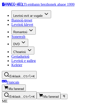
Bannoù-heol
Ti-embann brezhonek abaoe 1999
Levrioù evit ar vugale
Bannoù-treset
Levrioù klevet
Romantoù
Sonerezh
DVD
C'hoarioù
Geriadurioù
Levrioù e galleg
Keleier
Enklask...
Ctrl+K
Français
Ma fanerad
Enklask...
Ctrl+K
Ma fanerad
ME