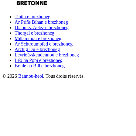
Tintin
e brezhoneg
Ar Priñs Bihan
e brezhoneg
Diaoulez Aelez
e brezhoneg
Thorgal
e brezhoneg
Miltammou
e brezhoneg
Ar Schtroumpfed
e brezhoneg
Arzhig Du
e brezhoneg
Levrioù-skeudennoù
e brezhoneg
Léo ha Popi
e brezhoneg
Boule ha Bill
e brezhoneg
©
2026
Bannoù-heol
. Tous droits réservés.