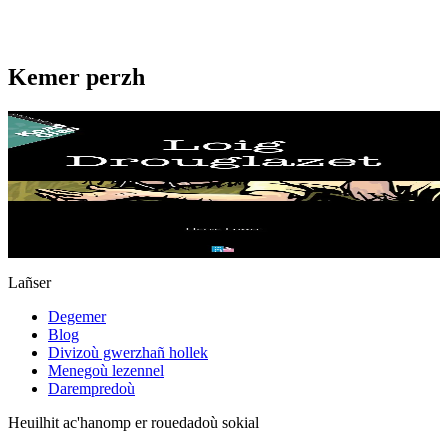
Kemer perzh
11 vloaz hag ouzhpenn
Loig Drouglazet
Loig Drouglazet a zo marv en ur redek. Ha drouklazhet e vefe bet ?
Ur romant poliser evit ar skolajidi met ivez evit an dud vras.
Er stok
11,00 €
Lañser
Degemer
Blog
Divizoù gwerzhañ hollek
Menegoù lezennel
Darempredoù
Heuilhit ac'hanomp er rouedadoù sokial