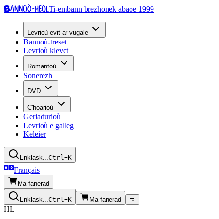
Bannoù-heol
Ti-embann brezhonek abaoe 1999
Levrioù evit ar vugale
Bannoù-treset
Levrioù klevet
Romantoù
Sonerezh
DVD
C'hoarioù
Geriadurioù
Levrioù e galleg
Keleier
Enklask...
Ctrl+K
Français
Ma fanerad
Enklask...
Ctrl+K
Ma fanerad
HL